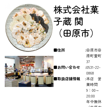
株式会社菓
子蔵 関
（田原市）
■住所
田原市田
原町萱町
37
■お問い合わせ
0531-22-
0868
■取扱店舗情報
本店 営
業時間
9：00～
20:00
年中無休