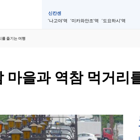
신칸센
‘나고야’역
‘미카와안조’역
‘도요하시’역
리를 즐기는 여행
 마을과 역참 먹거리