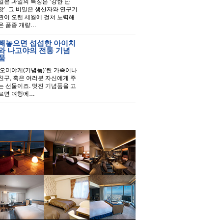
일본 과일의 특징은 ‘강한 단
맛’. 그 비밀은 생산자와 연구기
관이 오랜 세월에 걸쳐 노력해
온 품종 개량…
빼놓으면 섭섭한 아이치
와 나고야의 전통 기념
품
‘오미야게(기념품)’란 가족이나
친구, 혹은 여러분 자신에게 주
는 선물이죠. 멋진 기념품을 고
르면 여행에…