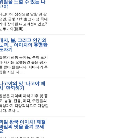
위엄을 느낄 수 있는 나
고야
나고야의 상징으로 말할 것 같
으면, 금빛 샤치호코가 성 꼭대
기에 장식된 나고야성이겠죠?
도쿠가와(德川)…
대지, 불, 그리고 인간의
노력… 아이치의 유명한
도자기
일본의 전통 공예품, 특히 도기
와 자기는 오랫동안 높은 평가
를 받아 왔습니다. 저마다의 특
징을 지닌 다…
나고야의 맛 ‘나고야 메
시’ 만끽하기
일본은 지역에 따라 기후 및 풍
토, 농경, 전통, 미각, 주민들의
특성까지 각양각색으로 다양합
니다. 오사…
과일 왕국 아이치! 제철
과일의 맛을 즐겨 보세
요