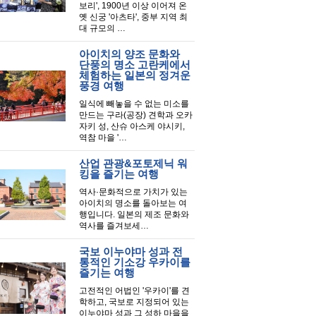
보리', 1900년 이상 이어져 온
옛 신궁 '아츠타', 중부 지역 최
대 규모의 …
아이치의 양조 문화와
단풍의 명소 고란케에서
체험하는 일본의 정겨운
풍경 여행
일식에 빼놓을 수 없는 미소를
만드는 구라(공장) 견학과 오카
자키 성, 산슈 아스케 야시키,
역참 마을 '…
산업 관광&포토제닉 워
킹을 즐기는 여행
역사·문화적으로 가치가 있는
아이치의 명소를 돌아보는 여
행입니다. 일본의 제조 문화와
역사를 즐겨보세…
국보 이누야마 성과 전
통적인 기소강 우카이를
즐기는 여행
고전적인 어법인 '우카이'를 견
학하고, 국보로 지정되어 있는
이누야마 성과 그 성하 마을을