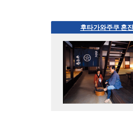
후타가와주쿠 혼진 