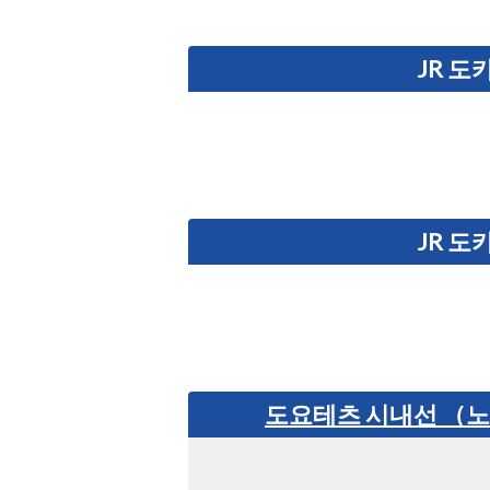
JR 
JR 
도요테츠 시내선 （