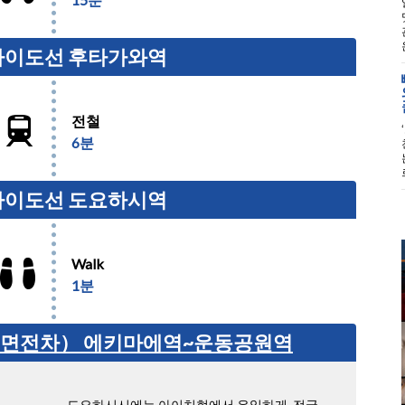
도카이도선 후타가와역
전철
6분
도카이도선 도요하시역
Walk
1분
노면전차） 에키마에역~운동공원역
도요하시시에는 아이치현에서 유일하게, 전국