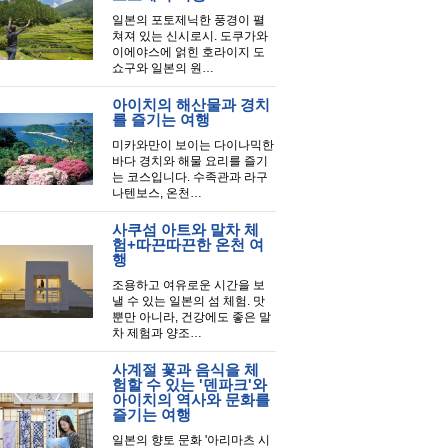
일본의 포토제닉한 풍경이 펼
쳐져 있는 신시로시. 도쿠가와
이에야스에 얽힌 호라이지 도
쇼구와 일본의 원…
아이치의 해산물과 경치
를 즐기는 여행
미카와만이 보이는 다이나믹한
바다 경치와 해물 요리를 즐기
는 코스입니다. 수족관과 라구
나텐보스, 온천…
사쿠섬 아트와 말차 체
험+따끈따끈한 온천 여
행
조용하고 여유로운 시간을 보
낼 수 있는 일본의 섬 체험. 맛
뿐만 아니라, 건강에도 좋은 말
차 제험과 양조…
사계절 꽃과 음식을 체
험할 수 있는 '덴파크'와
아이치의 역사와 문화를
즐기는 여행
일본의 향토 문화 '아리마츠 시