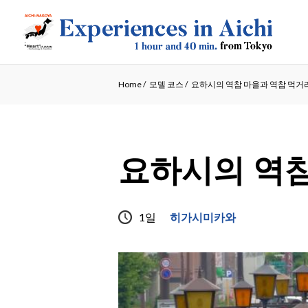
Home
/
모델 코스
/
요하시의 역참 마을과 역참 먹거
요하시의 역참
1일
히가시미카와