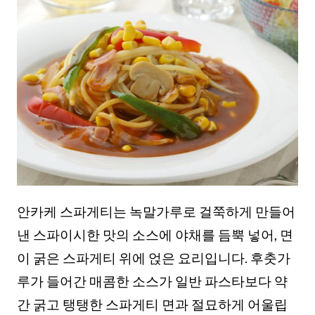
안카케 스파게티는 녹말가루로 걸쭉하게 만들어
낸 스파이시한 맛의 소스에 야채를 듬뿍 넣어, 면
이 굵은 스파게티 위에 얹은 요리입니다. 후춧가
루가 들어간 매콤한 소스가 일반 파스타보다 약
간 굵고 탱탱한 스파게티 면과 절묘하게 어울립