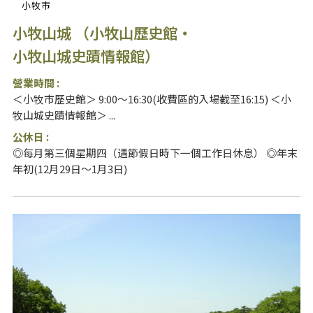
小牧市
小牧山城 （小牧山歷史館・
小牧山城史蹟情報館）
營業時間 :
＜小牧市歷史館＞ 9:00～16:30(收費區的入場截至16:15) ＜小
牧山城史蹟情報館＞ ...
公休日 :
◎每月第三個星期四（遇節假日時下一個工作日休息） ◎年末
年初(12月29日～1月3日)