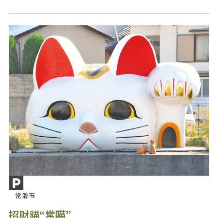
常滑市
招財貓“常喵”