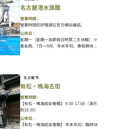
名古屋港水族館
營業時間 :
營業時間的詳情請在官方網站確認。
公休日 :
星期一（星期一為節假日時第二天休館） ※
黃金周、7月～9月、年末年初、春假無休 ...
名古屋市
有松・鳴海古街
營業時間 :
【有松・鳴海絞染會館】 9:30-17:00（演示
到16:30）
公休日 :
【有松・鳴海絞染會館】 年末年初、臨時休