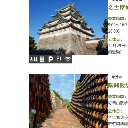
名古屋
營業時間 :
9:00～1
16:00）
公休日 :
12月29日
的變動)
常滑市
陶器散
營業時間 :
可自由散步
公休日 :
全年無休(
旅遊問訊處(0