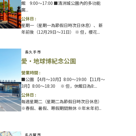
館 9:00～17:00 ■清洲城公園內的多功能
廣...
公休日 :
星期一（星期一為節假日時次日休息）、 新
年前後（12月29日～31日） ※ 但，櫻花...
長久手市
愛・地球博紀念公園
營業時間 :
■公園 【4月～10月】8:00～19:00 【11月～
3月】8:00～18:30 ※ 但，休館日為8:...
公休日 :
每週星期二（星期二為節假日時次日休息）
※春假、暑假、寒假期間無休 ※年末年初...
名古屋市