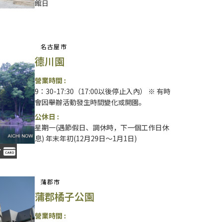
館日
名古屋市
德川園
營業時間 :
9：30-17:30（17:00以後停止入內） ※ 有時
會因舉辦活動發生時間變化或開園。
公休日 :
星期一(遇節假日、調休時，下一個工作日休
息) 年末年初(12月29日～1月1日)
蒲郡市
蒲郡橘子公園
營業時間 :