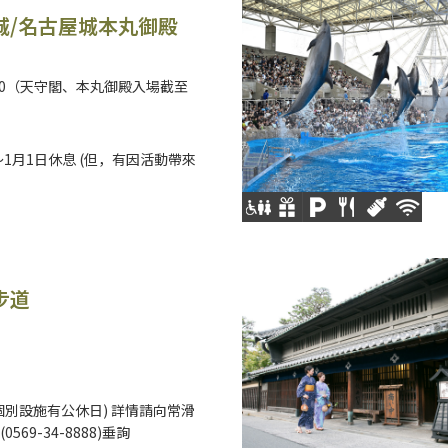
城/名古屋城本丸御殿
6:30（天守閣、本丸御殿入場截至
～1月1日休息 (但，有因活動帶來
步道
個別設施有公休日) 詳情請向常滑
569-34-8888)垂詢