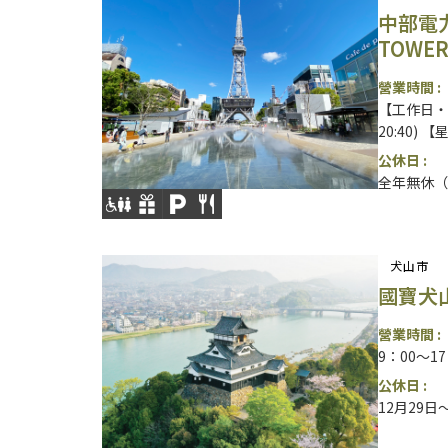
中部電力
TOWE
營業時間 :
【工作日・星
20:40) 【
公休日 :
全年無休（
犬山市
國寶犬
營業時間 :
9：00～1
公休日 :
12月29日