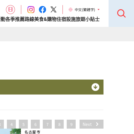
中文(繁體字)
活動
各季推薦路線
美食&購物
住宿設施
旅遊小貼士
3
4
5
6
7
8
9
Next
名古屋市