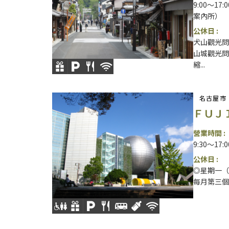
9:00〜1
案內所）
公休日 :
犬山觀光問訊
山城觀光問訊處
縮...
名古屋市
ＦＵＪ
營業時間 :
9:30～17
公休日 :
◎星期一（
每月第三個