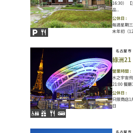
16:30） 
品...
公休日 :
每週星期三
末年初（12
名古屋市
綠洲21
營業時間 :
水之宇宙飛船1
21:00 餐廳
公休日 :
只限商店1
日
名古屋市