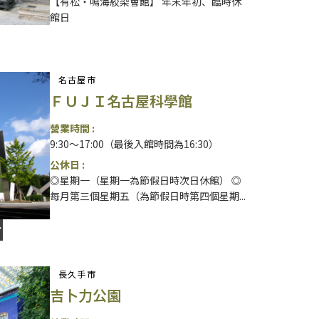
【有松・鳴海絞染會館】 年末年初、臨時休
館日
名古屋市
ＦＵＪＩ名古屋科學館
營業時間 :
9:30～17:00（最後入館時間為16:30）
公休日 :
◎星期一（星期一為節假日時次日休館） ◎
每月第三個星期五（為節假日時第四個星期...
長久手市
吉卜力公園