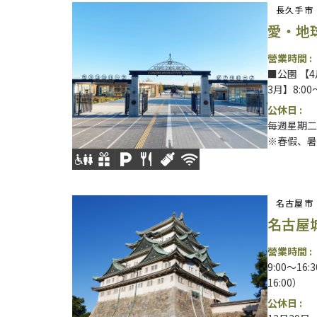
長久手市
愛・地
營業時間 :
■公園 【4月
3月】8:00
公休日 :
每週星期二
※春假、暑
名古屋市
名古屋
營業時間 :
9:00～1
16:00）
公休日 :