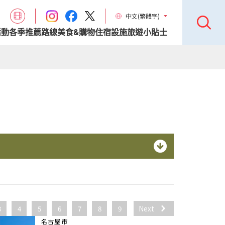
中文(繁體字)
活動
各季推薦路線
美食&購物
住宿設施
旅遊小貼士
3
4
5
6
7
8
9
Next
名古屋市