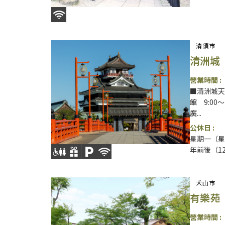
清須市
清洲城
營業時間 :
■清洲城天主
館 9:00
廣...
公休日 :
星期一（星
年前後（12
犬山市
有樂苑
營業時間 :