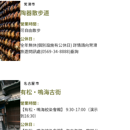
常滑市
陶器散步道
營業時間 :
可自由散步
公休日 :
全年無休(個別設施有公休日) 詳情請向常滑
旅遊問訊處(0569-34-8888)垂詢
名古屋市
有松・鳴海古街
營業時間 :
【有松・鳴海絞染會館】 9:30-17:00（演示
到16:30）
公休日 :