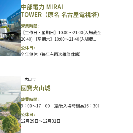
中部電力 MIRAI
TOWER（原名 名古屋電視塔）
營業時間 :
【工作日・星期日】10:00～21:00(入場截至
20:40) 【星期六】10:00～21:40(入場截...
公休日 :
全年無休（每年有兩次維修休館）
犬山市
國寶犬山城
營業時間 :
9：00～17：00 （最後入場時間為16：30）
公休日 :
12月29日～12月31日