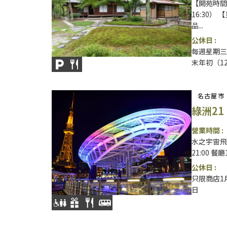
【開苑時間】
16:30） 
品...
公休日 :
每週星期三
末年初（12
名古屋市
綠洲21
營業時間 :
水之宇宙飛船1
21:00 餐廳
公休日 :
只限商店1
日