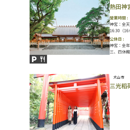
熱田神
營業時間 :
神宮：全天
16:30（1
公休日 :
神宮：全年
三、四休館
犬山市
三光稻