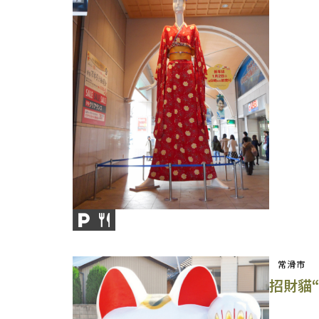
常滑市
招財貓“