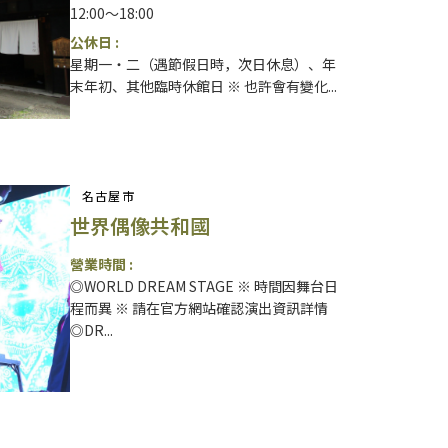
12:00～18:00
公休日 :
星期一・二（遇節假日時，次日休息）、年
末年初、其他臨時休館日 ※ 也許會有變化...
名古屋市
世界偶像共和國
營業時間 :
◎WORLD DREAM STAGE ※ 時間因舞台日
程而異 ※ 請在官方網站確認演出資訊詳情
◎DR...