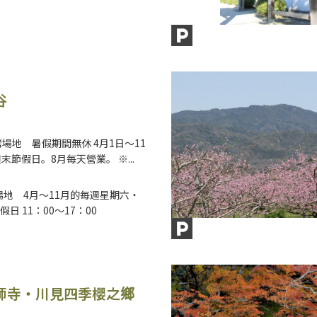
谷
烤場地 暑假期間無休 4月1日～11
末節假日。8月每天營業。 ※...
Q場地 4月～11月的每週星期六・
日 11：00～17：00
師寺・川見四季櫻之鄉