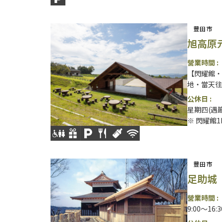
豐田市
旭高原
營業時間 :
【閃耀館・元
地・當天往返露
公休日 :
星期四(遇
※ 閃耀館1F
豐田市
足助城
營業時間 :
9:00～16