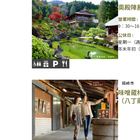
奧殿陣
營業時間 :
9：30～16
公休日 :
星期一（遇
年末年初（1
岡崎市
味噌蔵
（八丁