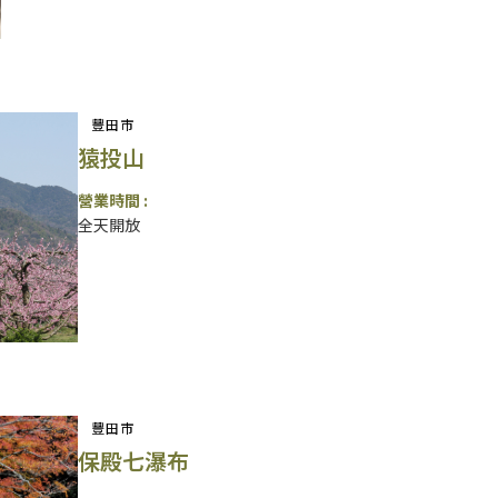
豐田市
猿投山
營業時間 :
全天開放
豐田市
保殿七瀑布