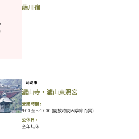
藤川宿
岡崎市
瀧山寺・瀧山東照宮
營業時間 :
9:00 至～17:00 (開放時間因季節而異)
公休日 :
全年無休