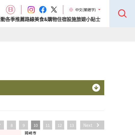
中文(繁體字)
活動
各季推薦路線
美食&購物
住宿設施
旅遊小貼士
7
8
9
10
11
12
13
Next
岡崎市