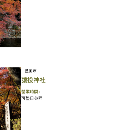
豐田市
猿投神社
營業時間 :
可整日參拜