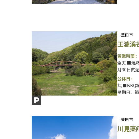
豐田市
王瀧溪
營業時間 :
全天 ■燒
月30日的週
公休日 :
無 ■BB
星期日、節假
豐田市
川見藥