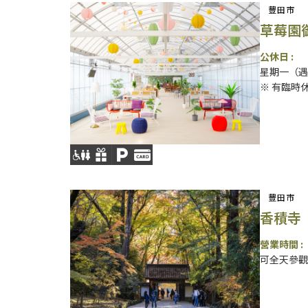
豐田市
草莓園
公休日 :
星期一（遇
※ 有臨時
豐田市
香積寺
營業時間 :
可全天參觀