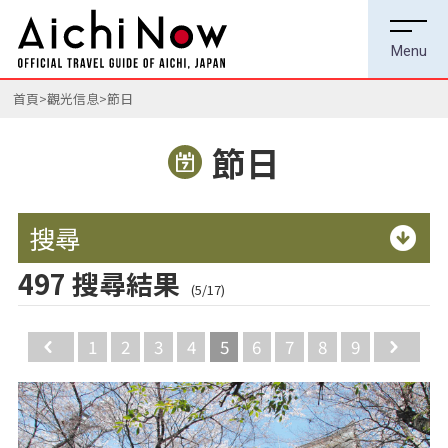
首頁
觀光信息
節日
節日
搜尋
497 搜尋結果
(5/17)
Back
1
2
3
4
5
6
7
8
9
Ne