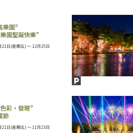
高樂園®
高樂園聖誕快樂”
月21日(星期五) ～ 12月25日
・色彩・發現”
葉節
月21日(星期五) ～ 11月23日