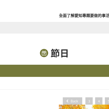
全面了解愛知
專題
要做的事
節日
Back
3
4