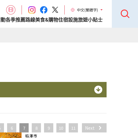
中文(繁體字)
活動
各季推薦路線
美食&購物
住宿設施
旅遊小貼士
5
6
7
8
9
10
11
Next
稻澤市