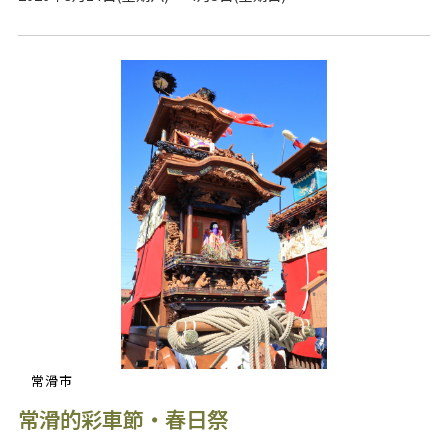
常滑市
常滑的彩車節・春日祭