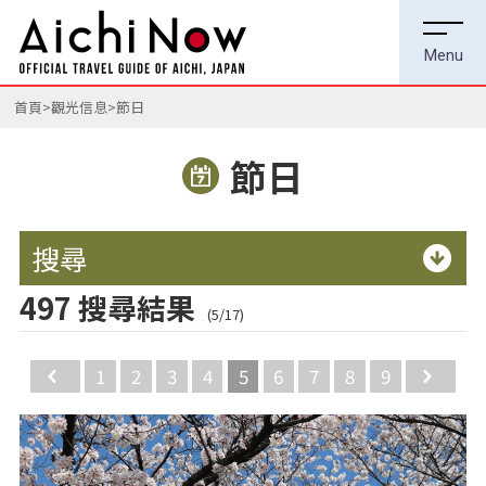
首頁
觀光信息
節日
節日
搜尋
497 搜尋結果
(5/17)
Back
1
2
3
4
5
6
7
8
9
Ne