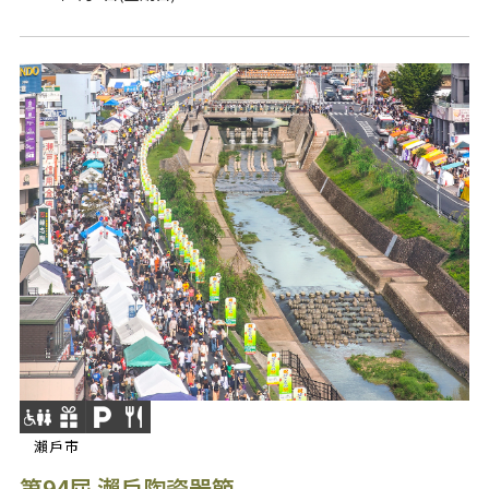
瀨戶市
第94屆 瀨戶陶瓷器節