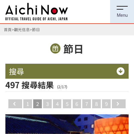
首頁
觀光信息
節日
節日
搜尋
497 搜尋結果
(2/17)
Back
1
2
3
4
5
6
7
8
9
Ne