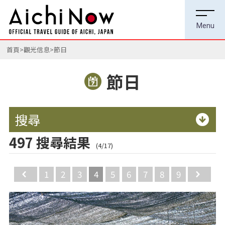
首頁
觀光信息
節日
節日
搜尋
497 搜尋結果
(4/17)
Back
1
2
3
4
5
6
7
8
9
Ne