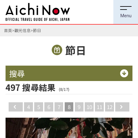
首頁
觀光信息
節日
節日
搜尋
497 搜尋結果
(8/17)
Back
4
5
6
7
8
9
10
11
12
Ne