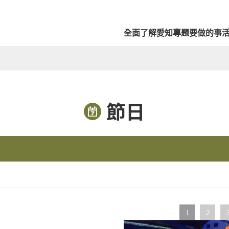
全面了解愛知
專題
要做的事
節日
1
2