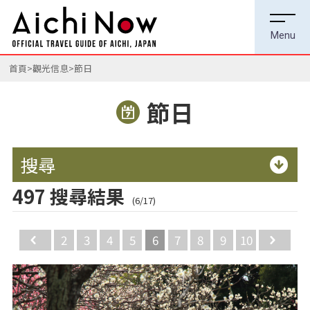
首頁
觀光信息
節日
節日
搜尋
497 搜尋結果
(6/17)
Back
2
3
4
5
6
7
8
9
10
Ne