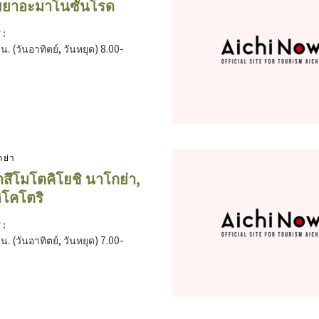
ยยาอะมาโนซันโรด
 :
น. (วันอาทิตย์, วันหยุด) 8.00-
กย่า
ตสึโมโตคิโยชิ นาโกย่า,
ิโคโตริ
 :
น. (วันอาทิตย์, วันหยุด) 7.00-