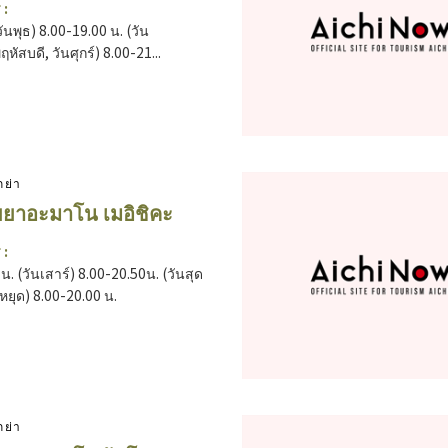
 :
วันพุธ) 8.00-19.00 น. (วัน
หัสบดี, วันศุกร์) 8.00-21...
กย่า
ยยาอะมาโน เมอิชิคะ
 :
น. (วันเสาร์) 8.00-20.50น. (วันสุด
นหยุด) 8.00-20.00 น.
กย่า