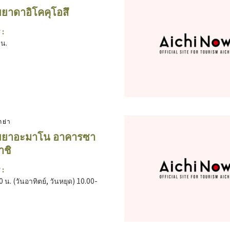
ยาดาอิโคคุโอสึ
 :
 น.
กย่า
ยยาอะมาโน อาคารซา
าชิ
 :
 น. (วันอาทิตย์, วันหยุด) 10.00-