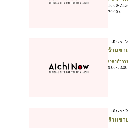
10.00-21.30
20.00 น.
เมืองนาโ
ร้านขาย
เวลาทำการ
9.00-23.00
เมืองนาโ
ร้านขา