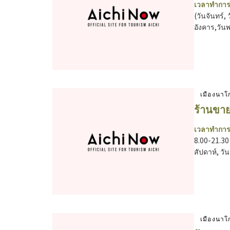
เวลาทำการ
(วันจันทร์, 
อังคาร,วันพฤ
เมืองนาโ
ร้านขา
เวลาทำการ
8.00-21.30 
สัปดาห์, วั
เมืองนาโ