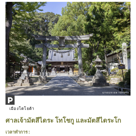
เมืองโตโยต้า
ศาลเจ้ามัตสึไดระ โทโชกู และมัตสึไดระโก
เวลาทำการ :