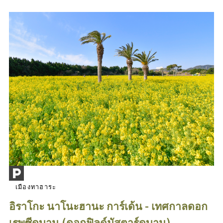
เมืองทาฮาระ
อิราโกะ นาโนะฮานะ การ์เด้น - เทศกาลดอก
เรพซีดบาน (ดอกฟิลด์มัสตาร์ดบาน)