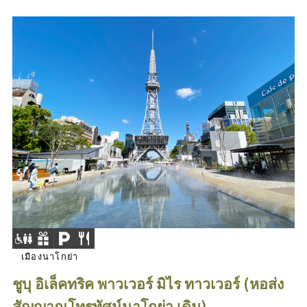
เมืองนาโกย่า
ชูบุ อิเล็คทริค พาวเวอร์ มิไร ทาวเวอร์ (หอส่ง
สัญญาณโทรทัศน์นาโกย่า เดิม)