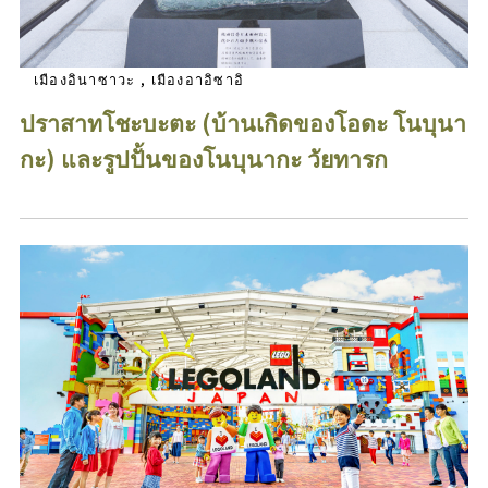
เมืองอินาซาวะ , เมืองอาอิซาอิ
ปราสาทโชะบะตะ (บ้านเกิดของโอดะ โนบุนา
กะ) และรูปปั้นของโนบุนากะ วัยทารก