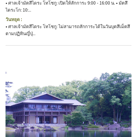
• ศาลเจ้ามัตสึไดระ โทโชกู: เปิดให้สักการะ 9:00 - 16:00 น. • มัตสึ
ไดระโก: 10:...
วันหยุด :
• ศาลเจ้ามัตสึไดระ โทโชกู: ไม่สามารถสักการะได้ในวันบุตสึเม็ตสึ
ตามปฏิทินญี่ปุ่...