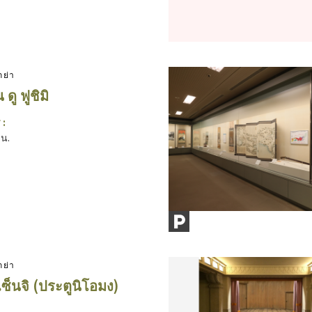
กย่า
ดู ฟูชิมิ
 :
 น.
กย่า
เซ็นจิ (ประตูนิโอมง)