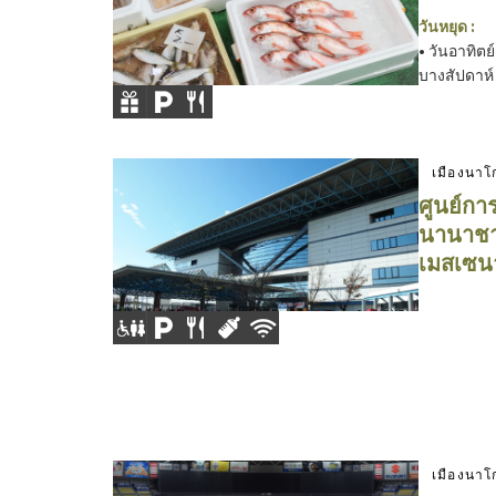
วันหยุด :
• วันอาทิตย
บางสัปดาห์
เมืองนาโ
ศูนย์กา
นานาชาต
เมสเซน
เมืองนาโ