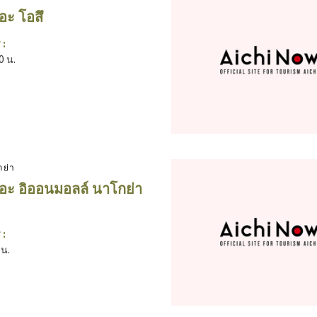
อะ โอสึ
 :
0 น.
กย่า
ิอะ อิออนมอลล์ นาโกย่า
 :
 น.