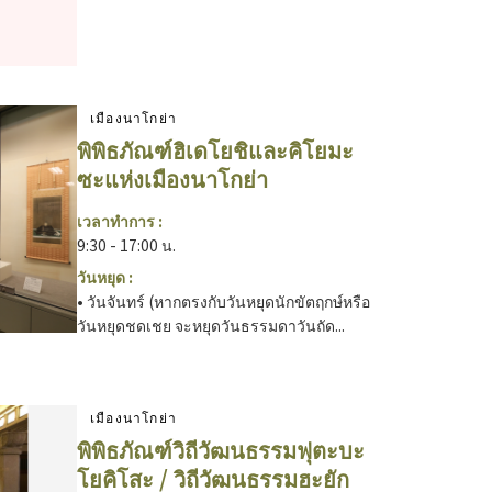
เมืองนาโกย่า
พิพิธภัณฑ์ฮิเดโยชิและคิโยมะ
ซะแห่งเมืองนาโกย่า
เวลาทำการ :
9:30 - 17:00 น.
วันหยุด :
• วันจันทร์ (หากตรงกับวันหยุดนักขัตฤกษ์หรือ
วันหยุดชดเชย จะหยุดวันธรรมดาวันถัด...
เมืองนาโกย่า
พิพิธภัณฑ์วิถีวัฒนธรรมฟุตะบะ
โยคิโสะ / วิถีวัฒนธรรมฮะยัก