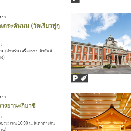
กย่า
เดระคันนน (วัดเรียวฟูกุ
 :
น. (สำหรับ เครื่องราง, ผ้ายันต์
ดง)
กย่า
างยานะกิบาชิ
 :
ถึงประมาณ 10:00 น. (แตกต่างกัน
้าน)