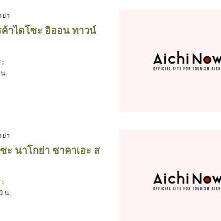
กย่า
รค้าไดโซะ อิออน ทาวน์
 :
 น.
กย่า
โซะ นาโกย่า ซาคาเอะ ส
 :
0 น.