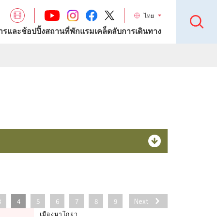
ไทย
รและช้อปปิ้ง
สถานที่พักแรม
เคล็ดลับการเดินทาง
3
4
5
6
7
8
9
Next
เมืองนาโกย่า