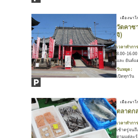
เมืองนาโ
วัดคาซา
จิ)
เวลาทำการ
8.00-16.00 
และ ยันต์แ
วันหยุด :
เปิดทุกวัน
เมืองนาโ
ตลาดกล
เวลาทำการ
เช้าตรู่จน
ตามแต่ละร