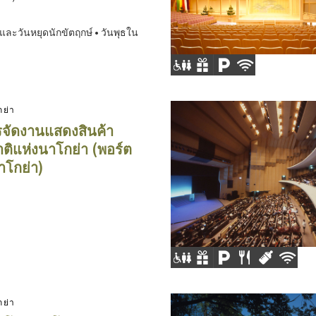
์และวันหยุดนักขัตฤกษ์ • วันพุธใน
กย่า
รจัดงานแสดงสินค้า
ิแห่งนาโกย่า (พอร์ต
าโกย่า)
กย่า