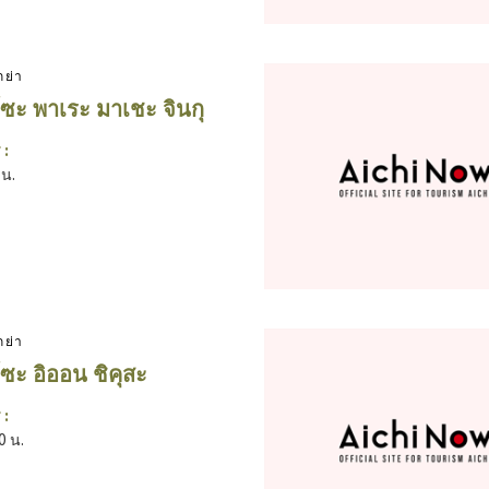
กย่า
ซะ พาเระ มาเชะ จินกุ
 :
 น.
กย่า
ซะ อิออน ชิคุสะ
 :
0 น.