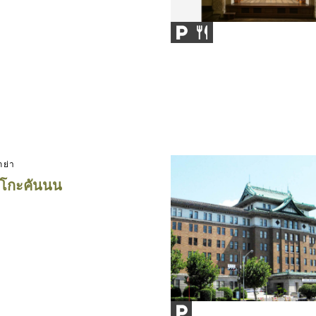
กย่า
าโกะคันนน