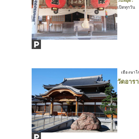
วันหยุด :
เปิดทุกวัน
เมืองนาโ
วัดอาร