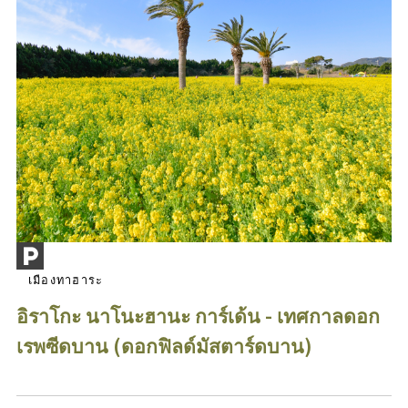
เมืองทาฮาระ
อิราโกะ นาโนะฮานะ การ์เด้น - เทศกาลดอก
เรพซีดบาน (ดอกฟิลด์มัสตาร์ดบาน)