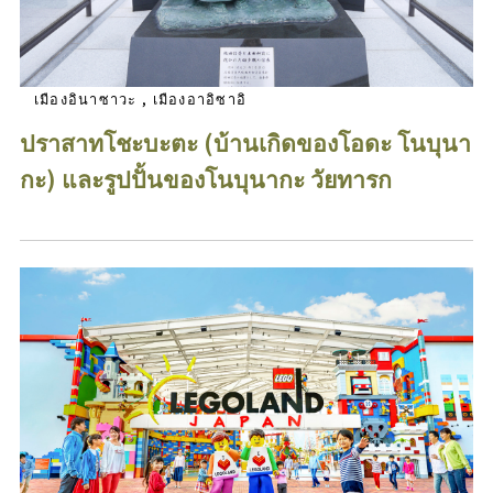
เมืองอินาซาวะ , เมืองอาอิซาอิ
ปราสาทโชะบะตะ (บ้านเกิดของโอดะ โนบุนา
กะ) และรูปปั้นของโนบุนากะ วัยทารก