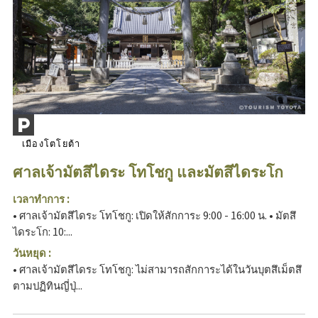
เมืองโตโยต้า
ศาลเจ้ามัตสึไดระ โทโชกู และมัตสึไดระโก
เวลาทำการ :
• ศาลเจ้ามัตสึไดระ โทโชกู: เปิดให้สักการะ 9:00 - 16:00 น. • มัตสึ
ไดระโก: 10:...
วันหยุด :
• ศาลเจ้ามัตสึไดระ โทโชกู: ไม่สามารถสักการะได้ในวันบุตสึเม็ตสึ
ตามปฏิทินญี่ปุ่...