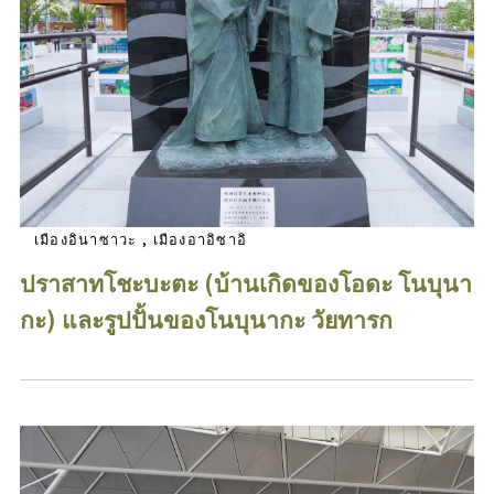
เมืองอินาซาวะ , เมืองอาอิซาอิ
ปราสาทโชะบะตะ (บ้านเกิดของโอดะ โนบุนา
กะ) และรูปปั้นของโนบุนากะ วัยทารก