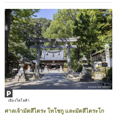
เมืองโตโยต้า
ศาลเจ้ามัตสึไดระ โทโชกู และมัตสึไดระโก