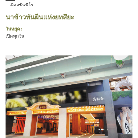
เมืองชินชิโร
นาข้าวพันผืนแห่งยทสึยะ
วันหยุด :
เปิดทุกวัน