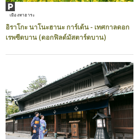
เมืองทาฮาระ
อิราโกะ นาโนะฮานะ การ์เด้น - เทศกาลดอก
เรพซีดบาน (ดอกฟิลด์มัสตาร์ดบาน)