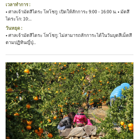
เวลาทำการ :
• ศาลเจ้ามัตสึไดระ โทโชกู: เปิดให้สักการะ 9:00 - 16:00 น. • มัตสึ
ไดระโก: 10:...
วันหยุด :
• ศาลเจ้ามัตสึไดระ โทโชกู: ไม่สามารถสักการะได้ในวันบุตสึเม็ตสึ
ตามปฏิทินญี่ปุ่...