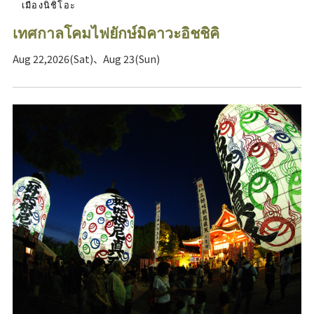
เมืองนิชิโอะ
เทศกาลโคมไฟยักษ์มิคาวะอิชชิคิ
Aug 22,2026(Sat)、Aug 23(Sun)