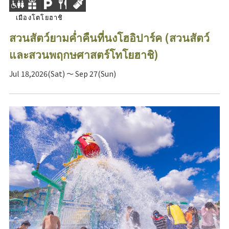
เมืองโตโยฮาชิ
สวนสัตว์ยามค่ำคืนที่นงโฮอิปาร์ค (สวนสัตว์
และสวนพฤกษศาสตร์โทโยฮาชิ)
Jul 18,2026(Sat) ～ Sep 27(Sun)