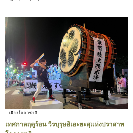
เมืองโอคาซาคิ
เทศกาลฤดูร้อน วีรบุรุษอิเอะยะสุแห่งปราสาท