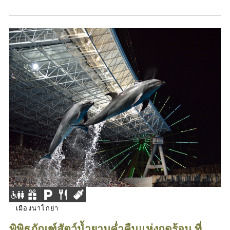
เมืองนาโกย่า
พิพิธภัณฑ์สัตว์น้ำยามค่ำคืนแห่งฤดูร้อน ที่