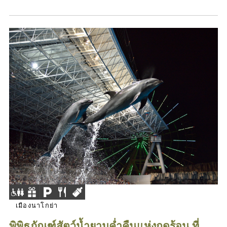
เมืองนาโกย่า
พิพิธภัณฑ์สัตว์น้ำยามค่ำคืนแห่งฤดูร้อน ที่