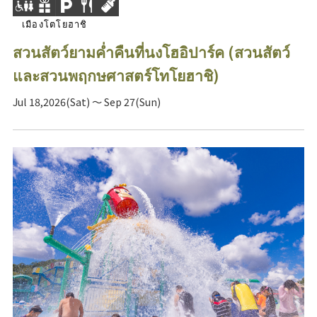
เมืองโตโยฮาชิ
สวนสัตว์ยามค่ำคืนที่นงโฮอิปาร์ค (สวนสัตว์
และสวนพฤกษศาสตร์โทโยฮาชิ)
Jul 18,2026(Sat) ～ Sep 27(Sun)