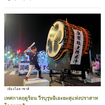
เมืองโอคาซาคิ
เทศกาลฤดูร้อน วีรบุรุษอิเอะยะสุแห่งปราสาท