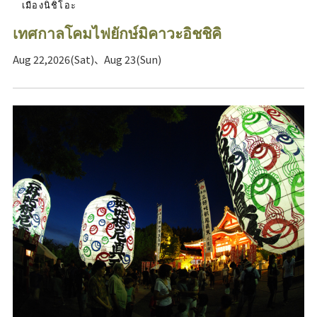
เมืองนิชิโอะ
เทศกาลโคมไฟยักษ์มิคาวะอิชชิคิ
Aug 22,2026(Sat)、Aug 23(Sun)