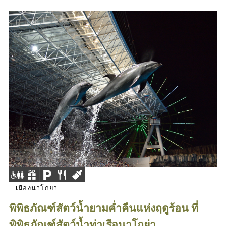
เมืองนาโกย่า
พิพิธภัณฑ์สัตว์น้ำยามค่ำคืนแห่งฤดูร้อน ที่
พิพิธภัณฑ์สัตว์น้ำท่าเรือนาโกย่า