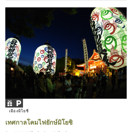
เมืองมิโยชิ
เทศกาลโคมไฟยักษ์มิโยชิ