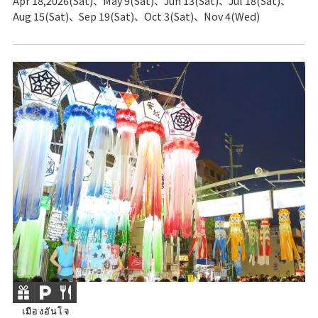
Apr 18,2026(Sat)、May 9(Sat)、Jun 13(Sat)、Jul 18(Sat)、
Aug 15(Sat)、Sep 19(Sat)、Oct 3(Sat)、Nov 4(Wed)
เมืองอันโจ