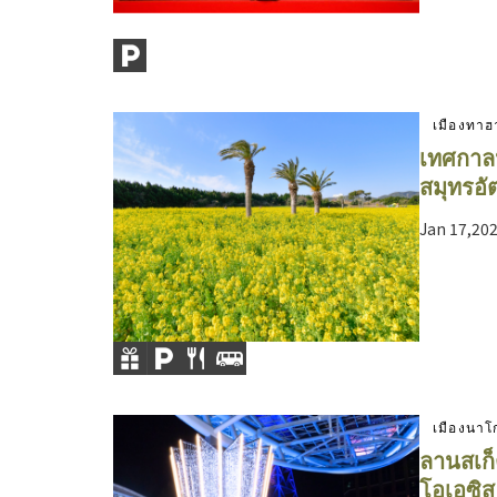
เมืองทาฮ
เทศกาล
สมุทรอัต
Jan 17,202
เมืองนาโ
ลานสเก็
โอเอซิส