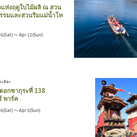
าวแห่งฤดูใบไม้ผลิ ณ สวน
รรมและสวนริมแม่น้ำโท
6(Sat) ～ Apr 12(Sun)
โนะมิยะ
อกซากุระที่ 138
์ พาร์ค
6(Sat) ～ Apr 5(Sun)