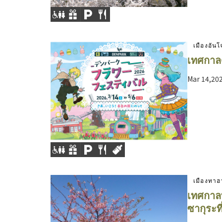
เมืองอันโ
เทศกาลด
Mar 14,20
เมืองทาฮ
เทศกาล
ซากุระท