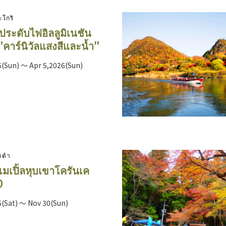
ะโกริ
ระดับไฟอิลลูมิเนชัน
 "คาร์นิวัลแสงสีและน้ำ"
5(Sun) ～ Apr 5,2026(Sun)
ยต้า
มเปิ้ลหุบเขาโครันเค
0
5(Sat) ～ Nov 30(Sun)