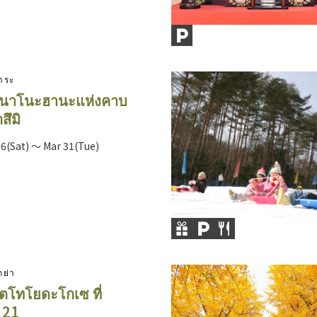
าระ
นาโนะฮานะแห่งคาบ
สึมิ
6(Sat) ～ Mar 31(Tue)
กย่า
ตโทโยดะโกเซ ที่
 21