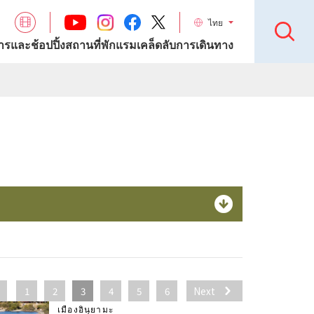
ไทย
รและช้อปปิ้ง
สถานที่พักแรม
เคล็ดลับการเดินทาง
1
2
3
4
5
6
Next
เมืองอินุยามะ