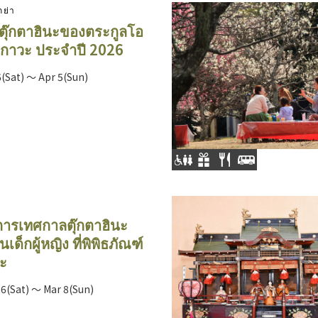
กย่า
ตุ๊กตาฮินะของตระกูลโอ
ุกาวะ ประจำปี 2026
(Sat) ～ Apr 5(Sun)
ารเทศกาลตุ๊กตาฮินะ
เด็กผู้หญิง ที่พิพิธภัณฑ์
ตะ
6(Sat) ～ Mar 8(Sun)