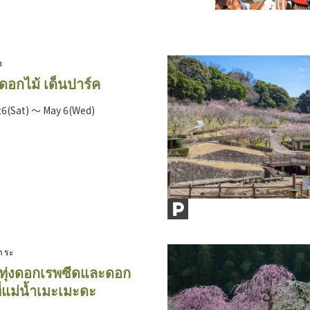
จ
อกไม้ เด็นปาร์ค
26(Sat) ～ May 6(Wed)
าระ
ทุ่งดอกเรพซีดและดอก
ี่แม่น้ำเมะเมะดะ