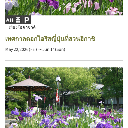
เมืองโอคาซาคิ
เทศกาลดอกไอริสญี่ปุ่นที่สวนฮิกาชิ
May 22,2026(Fri) ～ Jun 14(Sun)