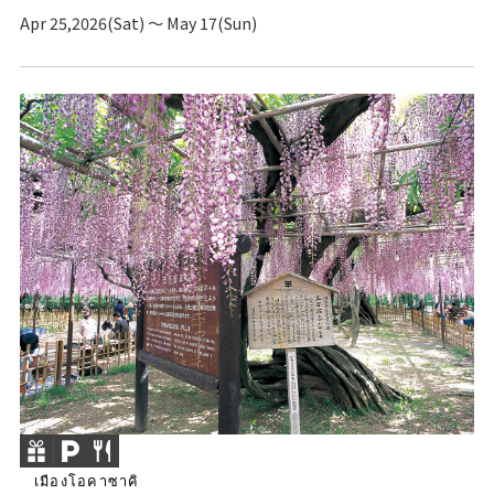
Apr 25,2026(Sat) ～ May 17(Sun)
เมืองโอคาซาคิ