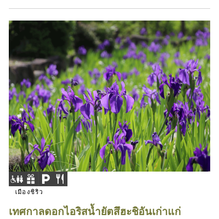
เมืองชิริว
เทศกาลดอกไอริสน้ำยัตสึฮะชิอันเก่าแก่