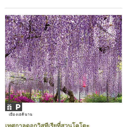
เมืองเฮคินาน
เทศกาลดอกวิสทีเรียที่สวนโคโตะ