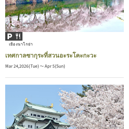
เมืองนาโกย่า
เทศกาลซากุระที่สวนอะระโคะกะวะ
Mar 24,2026(Tue) ～ Apr 5(Sun)