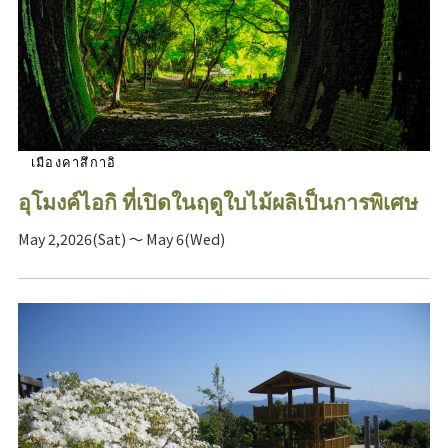
เมืองคาสึกาอิ
อุโมงค์ไอกิ ที่เปิดในฤดูใบไม้ผลิเป็นการพิเศษ
May 2,2026(Sat) ～ May 6(Wed)