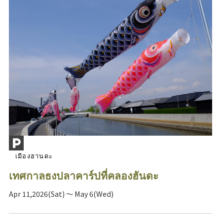
เมืองฮานดะ
เทศกาลธงปลาคาร์ปที่คลองฮันดะ
Apr 11,2026(Sat) ～ May 6(Wed)