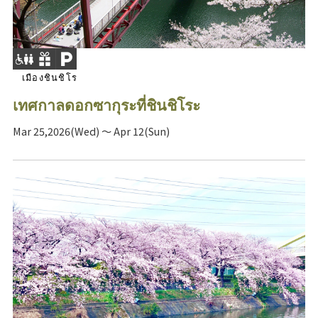
เมืองชินชิโร
เทศกาลดอกซากุระที่ชินชิโระ
Mar 25,2026(Wed) ～ Apr 12(Sun)