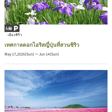
เมืองชิริว
เทศกาลดอกไอริสญี่ปุ่นที่สวนชิริว
May 17,2026(Sun) ～ Jun 14(Sun)