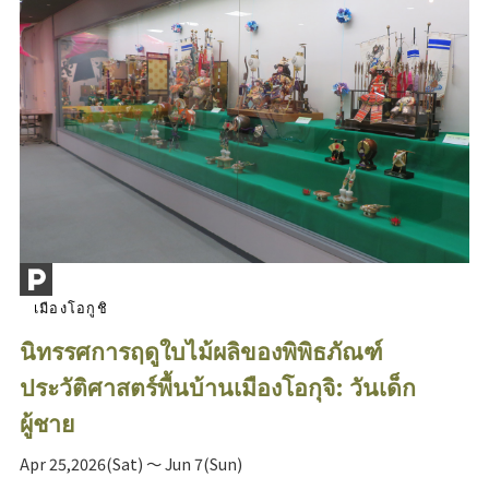
เมืองโอกูชิ
นิทรรศการฤดูใบไม้ผลิของพิพิธภัณฑ์
ประวัติศาสตร์พื้นบ้านเมืองโอกุจิ: วันเด็ก
ผู้ชาย
Apr 25,2026(Sat) ～ Jun 7(Sun)