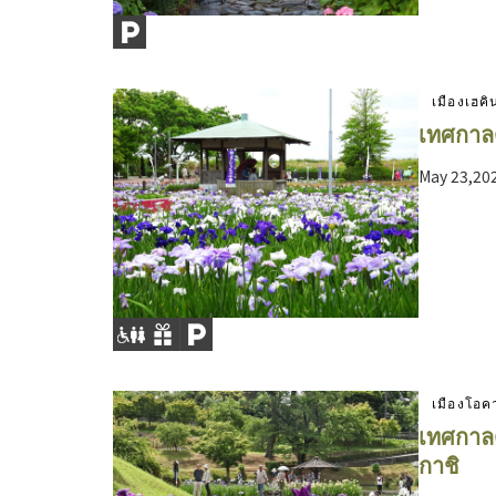
เมืองเฮค
เทศกาลด
May 23,202
เมืองโอค
เทศกาลด
กาชิ