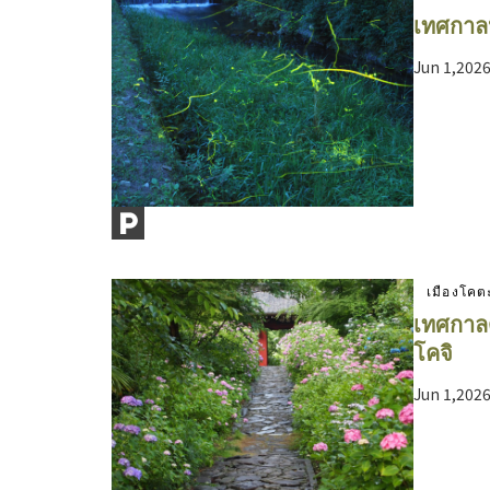
เทศกาลห
Jun 1,202
เมืองโคต
เทศกาลด
โคจิ
Jun 1,202