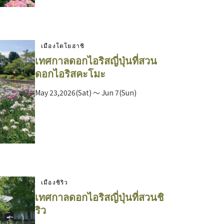
เมืองโตโยฮาชิ
เทศกาลดอกไอริสญี่ปุ่นที่สวน
ดอกไอริสคะโมะ
May 23,2026(Sat) ～ Jun 7(Sun)
เมืองชิริว
เทศกาลดอกไอริสญี่ปุ่นที่สวนชิ
ริว