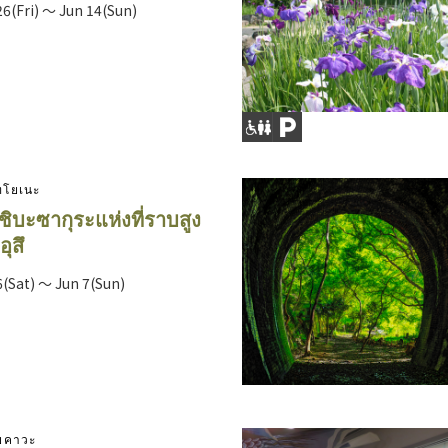
6(Fri) ～ Jun 14(Sun)
โทโยเนะ
ิบะซากุระแห่งที่ราบสูง
ุสึ
(Sat) ～ Jun 7(Sun)
โยคาวะ