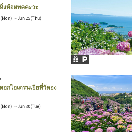
ิ่งห้อยทคคะวะ
6(Mon) ～ Jun 25(Thu)
ะ
อกไฮเดรนเยียที่วัดฮง
6(Mon) ～ Jun 30(Tue)