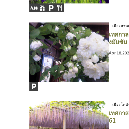
เมืองฮาน
เทศกาลก
งมัมซัน
Apr 18,20
เมืองโคน
เทศกาลวิ
61