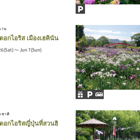
ินาน
อกไอริส เมืองเฮคินัน
6(Sat) ～ Jun 7(Sun)
าซาคิ
อกไอริสญี่ปุ่นที่สวนฮิ