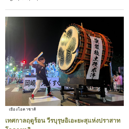
เมืองโอคาซาคิ
เทศกาลฤดูร้อน วีรบุรุษอิเอะยะสุแห่งปราสาท