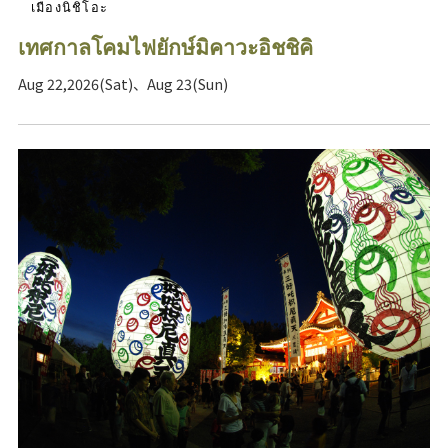
เมืองนิชิโอะ
เทศกาลโคมไฟยักษ์มิคาวะอิชชิคิ
Aug 22,2026(Sat)、Aug 23(Sun)