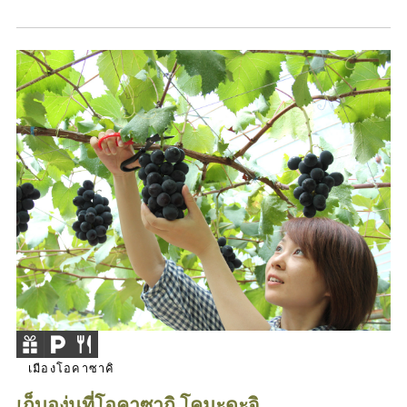
เมืองโอคาซาคิ
เก็บองุ่นที่โอคาซากิ โคมะดะจิ