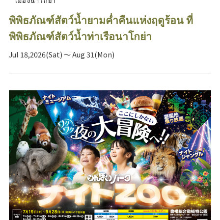
เมืองนาโกย่า
พิพิธภัณฑ์สัตว์น้ำยามค่ำคืนแห่งฤดูร้อน ที่
พิพิธภัณฑ์สัตว์น้ำท่าเรือนาโกย่า
Jul 18,2026(Sat) ～ Aug 31(Mon)