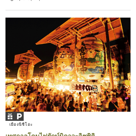
เมืองนิชิโอะ
เทศกาลโคมไฟยักษ์มิคาวะอิชชิคิ