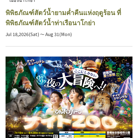
เมืองนาโกย่า
พิพิธภัณฑ์สัตว์น้ำยามค่ำคืนแห่งฤดูร้อน ที่
พิพิธภัณฑ์สัตว์น้ำท่าเรือนาโกย่า
Jul 18,2026(Sat) ～ Aug 31(Mon)