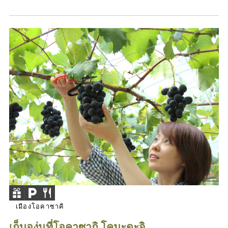
เมืองโอคาซาคิ
เก็บองุ่นที่โอคาซากิ โคมะดะจิ