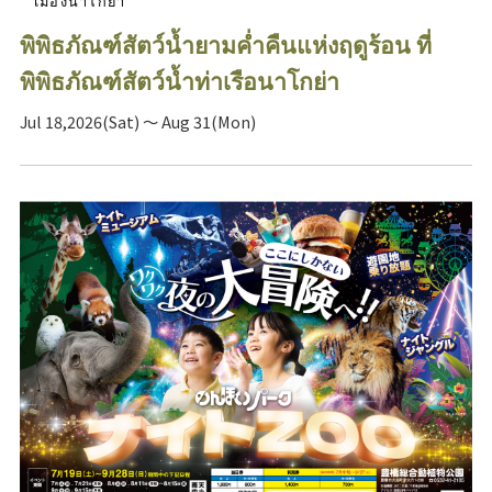
เมืองนาโกย่า
พิพิธภัณฑ์สัตว์น้ำยามค่ำคืนแห่งฤดูร้อน ที่
พิพิธภัณฑ์สัตว์น้ำท่าเรือนาโกย่า
Jul 18,2026(Sat) ～ Aug 31(Mon)