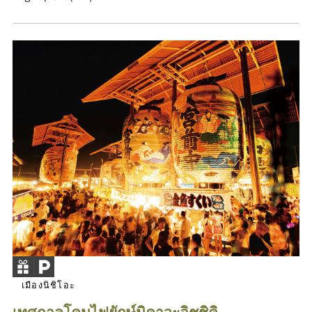
เมืองนิชิโอะ
เทศกาลโคมไฟยักษ์มิคาวะอิชชิคิ