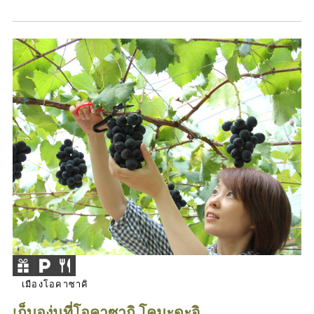
เมืองโอคาซาคิ
เก็บองุ่นที่โอคาซากิ โคมะดะจิ