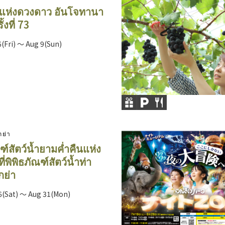
แห่งดวงดาว อันโจทานา
้งที่ 73
(Fri) ～ Aug 9(Sun)
กย่า
ฑ์สัตว์น้ำยามค่ำคืนแห่ง
ที่พิพิธภัณฑ์สัตว์น้ำท่า
กย่า
6(Sat) ～ Aug 31(Mon)