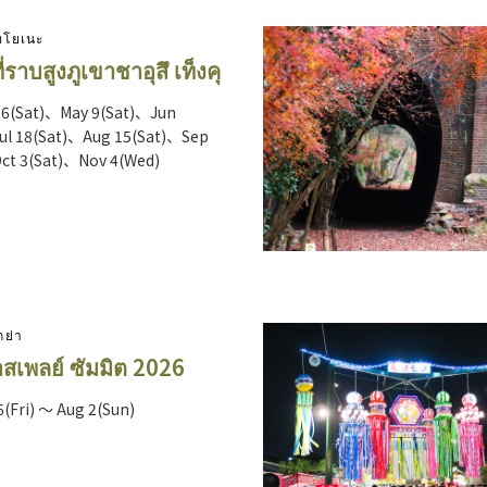
โทโยเนะ
ที่ราบสูงภูเขาชาอุสึ เท็งคุ
26(Sat)、May 9(Sat)、Jun
ul 18(Sat)、Aug 15(Sat)、Sep
ct 3(Sat)、Nov 4(Wed)
กย่า
คอสเพลย์ ซัมมิต 2026
6(Fri) ～ Aug 2(Sun)