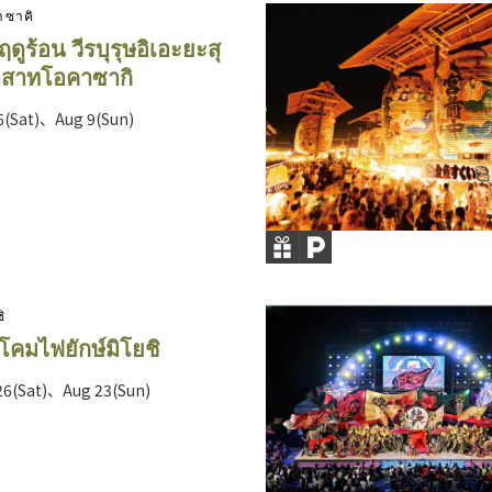
าซาคิ
ูร้อน วีรบุรุษอิเอะยะสุ
าสาทโอคาซากิ
26(Sat)、Aug 9(Sun)
ิ
คมไฟยักษ์มิโยชิ
26(Sat)、Aug 23(Sun)