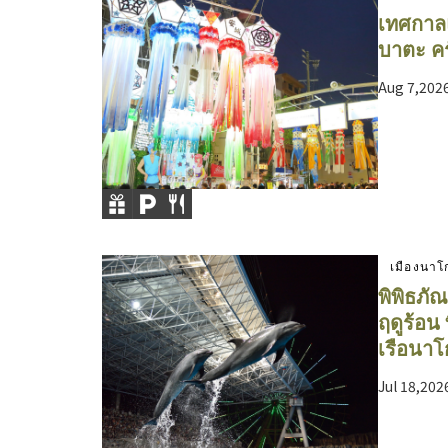
เทศกาล
บาตะ ครั
Aug 7,2026
เมืองนาโ
พิพิธภัณ
ฤดูร้อน 
เรือนาโ
Jul 18,202