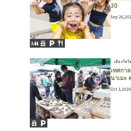
30
Sep 26,20
เมืองโท
เทศกาลเ
นาเมะ คร
Oct 3,202