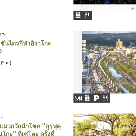
าระ
ขันไตรกีฬาอิราโกะ
9
6(Sun)
ตะ
มวกวักนำโชค "คุรุฟุคุ
โกะ" ที่เซโตะ ครั้งที่