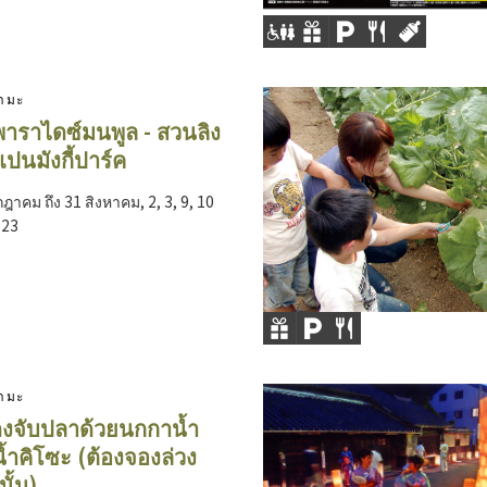
ยามะ
าราไดซ์มนพูล - สวนลิง
จแปนมังกี้ปาร์ค
กฎาคม ถึง 31 สิงหาคม, 2, 3, 9, 10
023
ยามะ
งจับปลาด้วยนกกาน้ำ
น้ำคิโซะ (ต้องจองล่วง
นั้น)