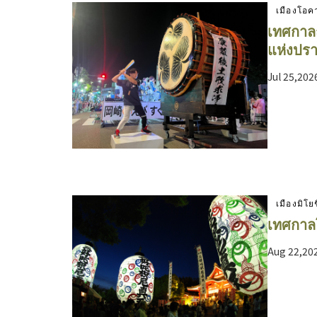
เมืองโอค
เทศกาลฤด
แห่งปร
Jul 25,20
เมืองมิโยช
เทศกาลโ
Aug 22,20