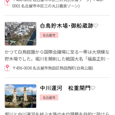
0001 名古屋市中区三の丸1(義直ゾーン)
白鳥貯木場･御船蔵跡
名古屋市
かつて白鳥庭園から国際会議場に至る一帯は大規模な
貯木場でした。堀川を開削した戦国大名「福島正則
氏」が名古屋城築城のための資材置き場・船置...
〒456-0036 名古屋市熱田区熱田西町(白鳥公園)
中川運河 松重閘門
名古屋市
堀川と中川運河を結ぶ水路の水位調整を目的に設けら