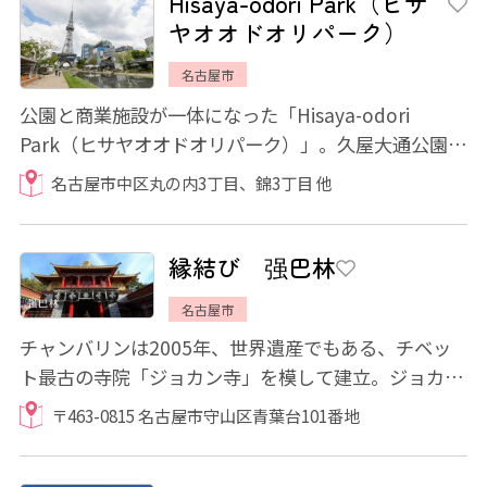
Hisaya-odori Park（ヒサ
ヤオオドオリパーク）
名古屋市
公園と商業施設が一体になった「Hisaya-odori
Park（ヒサヤオオドオリパーク）」。久屋大通公園内
のテレビ塔エリアと北エリアに2020年9月18日に新...
名古屋市中区丸の内3丁目、錦3丁目 他
縁結び 强巴林
名古屋市
チャンバリンは2005年、世界遺産でもある、チベッ
ト最古の寺院「ジョカン寺」を模して建立。ジョカン
寺が正式に認めた日本でただ一つの寺院として...
〒463-0815 名古屋市守山区青葉台101番地