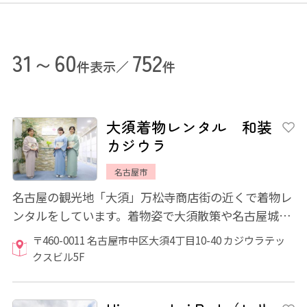
31～60
752
件表示／
件
大須着物レンタル 和装
カジウラ
名古屋市
名古屋の観光地「大須」万松寺商店街の近くで着物レ
ンタルをしています。着物姿で大須散策や名古屋城な
ど名古屋観光してみませんか？リーズナブル...
〒460-0011 名古屋市中区大須4丁目10-40 カジウラテッ
クスビル5F