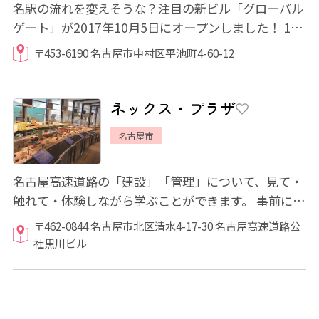
名駅の流れを変えそうな？注目の新ビル「グローバル
ゲート」が2017年10月5日にオープンしました！ 1階
から4階にかけては吹き抜けになっており、ラ...
〒453-6190 名古屋市中村区平池町4-60-12
ネックス・プラザ
名古屋市
名古屋高速道路の「建設」「管理」について、見て・
触れて・体験しながら学ぶことができます。 事前に予
約することで交通管制室の見学もできます。
〒462-0844 名古屋市北区清水4-17-30 名古屋高速道路公
社黒川ビル