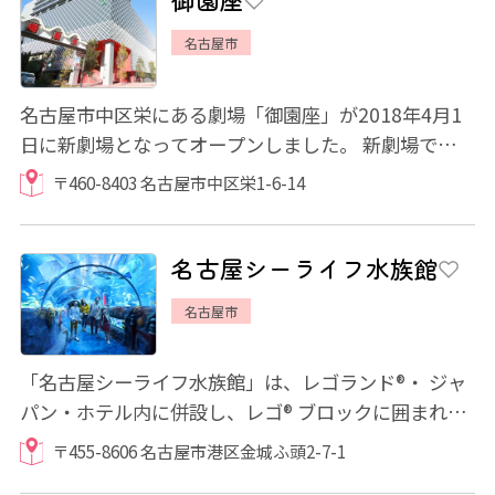
名古屋市
名古屋市中区栄にある劇場「御園座」が2018年4月1
日に新劇場となってオープンしました。 新劇場では以
前の御園座より舞台と客席の距離が近くなっ...
〒460-8403 名古屋市中区栄1-6-14
名古屋シーライフ水族館
名古屋市
「名古屋シーライフ水族館」は、レゴランド®・ ジャ
パン・ホテル内に併設し、レゴ® ブロックに囲まれな
がら、こどもの成長をおうえんする水族...
〒455-8606 名古屋市港区金城ふ頭2-7-1