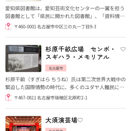
愛知県図書館は、愛知芸術文化センターの一翼を担う
図書館として「県民に開かれた図書館」、「資料情報
センターとしての図書館」、「県内の市町村...
〒460-0001 名古屋市中区三の丸一丁目9-3
杉原千畝広場 センポ・
スギハラ・メモリアル
名古屋市
杉原千畝（すぎはら ちうね）氏は第二次世界大戦中の
緊迫した国際情勢の時代に、多くのユダヤ人難民にビ
ザを発給し命を救った外交官です。その杉原...
〒467-0811 名古屋市瑞穂区北原町2-1
大須演芸場