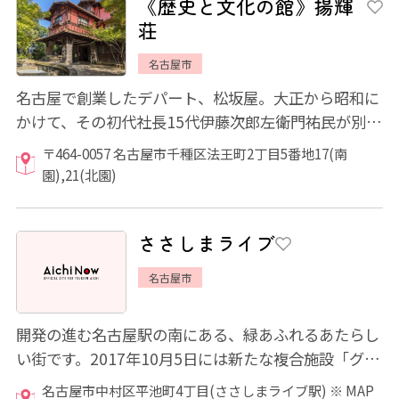
《歴史と文化の館》揚輝
荘
名古屋市
名古屋で創業したデパート、松坂屋。大正から昭和に
かけて、その初代社長15代伊藤次郎左衛門祐民が別荘
として使用していたのが揚輝荘です。かつて...
〒464-0057 名古屋市千種区法王町2丁目5番地17(南
園),21(北園)
ささしまライブ
名古屋市
開発の進む名古屋駅の南にある、緑あふれるあたらし
い街です。2017年10月5日には新たな複合施設「グロ
ーバルゲート」がオープンし、その他にも、映...
名古屋市中村区平池町4丁目(ささしまライブ駅) ※ MAP