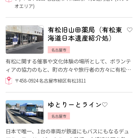
オエリア)
有松旧山田薬局（有松東
海道日本遺産紹介処）
名古屋市
有松に関する催事や文化体験の場所として、ボランテ
ィアの協力のもと、町の方々や旅行者の方々に有松の
素晴らしさを知っていただく目的で、絞体験...
〒458-0924 名古屋市緑区有松1811
ゆとりーとライン
名古屋市
日本で唯一、1台の車両が鉄道にもバスにもなるデュ