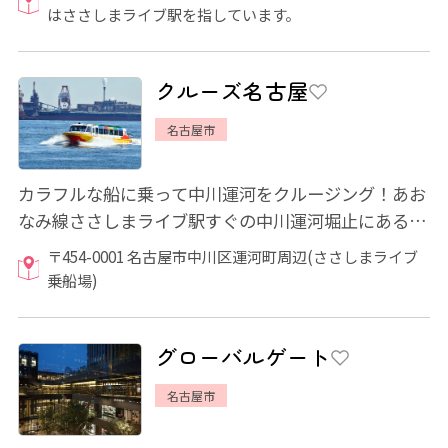
はささしまライブ駅を指しています。
クルーズ名古屋
名古屋市
カラフルな船に乗って中川運河をクルージング！あお
なみ線ささしまライブ駅すぐの中川運河堀止にある
「ささしまライブ」から、「金城ふ頭」までを...
〒454-0001 名古屋市中川区運河町周辺(ささしまライブ
乗船場)
グローバルゲート
名古屋市