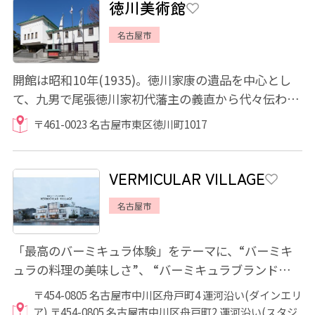
徳川美術館
名古屋市
開館は昭和10年(1935)。徳川家康の遺品を中心とし
て、九男で尾張徳川家初代藩主の義直から代々伝わる
遺愛品、家族が使用していたものなどさまざま...
〒461-0023 名古屋市東区徳川町1017
VERMICULAR VILLAGE
名古屋市
「最高のバーミキュラ体験」をテーマに、“バーミキ
ュラの料理の美味しさ”、 “バーミキュラブランドの世
界観”、“メイド・イン・ジャパンのものづく...
〒454-0805 名古屋市中川区舟戸町4 運河沿い(ダインエリ
ア) 〒454-0805 名古屋市中川区舟戸町2 運河沿い(スタジ