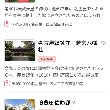
第40代天武天皇の御代(西暦673年)、名古屋でとれた
稲を皇室に献上した際に建立されたものと伝えられて
います。「本国帳」(尾張国の神社名簿)には「...
〒451-0012 名古屋市西区稲生町2-12
名古屋総鎮守 若宮八幡
社
名古屋市
文武天皇の御代に那古野庄今市場に創建されたと伝え
られ、慶長15年（1610）徳川家康公が名古屋城築城
に際して現社地に遷座し、名古屋の総鎮守と定...
〒460-0008 名古屋市中区栄三丁目35番30号
旧豊田佐助邸