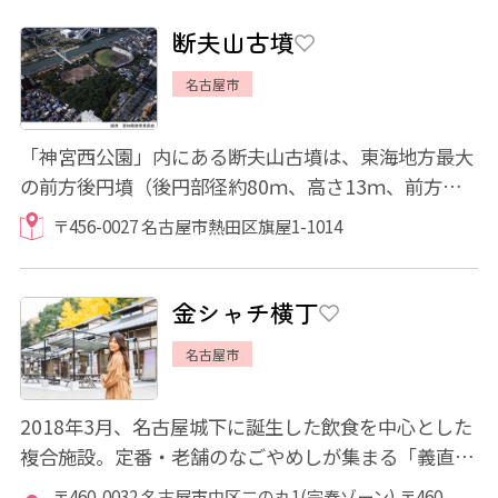
断夫山古墳
名古屋市
「神宮西公園」内にある断夫山古墳は、東海地方最大
の前方後円墳（後円部径約80ｍ、高さ13ｍ、前方部
幅は約120ｍ、高さ16ｍ）。墳丘は3段築成で、...
〒456-0027 名古屋市熱田区旗屋1-1014
金シャチ横丁
名古屋市
2018年3月、名古屋城下に誕生した飲食を中心とした
複合施設。定番・老舗のなごやめしが集まる「義直ゾ
ーン」では、ここでしか味わえないオリジナル...
〒460-0032 名古屋市中区二の丸1(宗春ゾーン) 〒460-