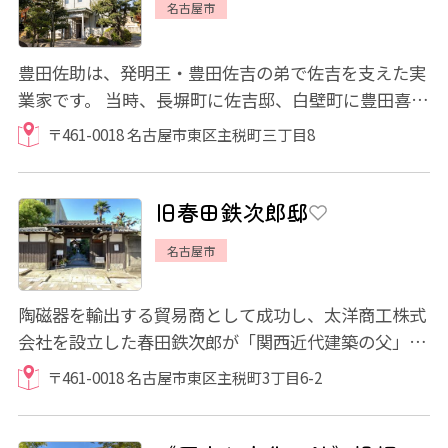
名古屋市
豊田佐助は、発明王・豊田佐吉の弟で佐吉を支えた実
業家です。 当時、長塀町に佐吉邸、白壁町に豊田喜一
郎邸と豊田利三郎邸もありましたが、現存...
〒461-0018 名古屋市東区主税町三丁目8
旧春田鉄次郎邸
名古屋市
陶磁器を輸出する貿易商として成功し、太洋商工株式
会社を設立した春田鉄次郎が「関西近代建築の父」と
呼ばれる建築家の武田五一に依頼し、建てた...
〒461-0018 名古屋市東区主税町3丁目6-2