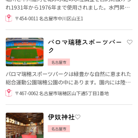
れ1931年から1976年まで使用されました。水門昇降
用の釣り合い錘を収容するために設けられた2基...
〒454-0011 名古屋市中川区山王1
パロマ瑞穂スポーツパー
ク
名古屋市
パロマ瑞穂スポーツパークは緑豊かな自然に恵まれた
総合運動公園瑞穂公園の中にあります。園内には陸上
競技場を始めラグビー場、野球場、テニスコ...
〒467-0062 名古屋市瑞穂区山下通5丁目1番地
伊奴神社
名古屋市