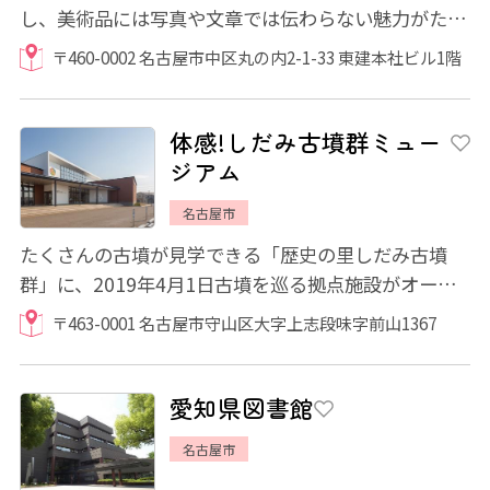
し、美術品には写真や文章では伝わらない魅力がたく
さん秘められています。 東建コーポレーショ...
〒460-0002 名古屋市中区丸の内2-1-33 東建本社ビル1階
体感!しだみ古墳群ミュー
ジアム
名古屋市
たくさんの古墳が見学できる「歴史の里しだみ古墳
群」に、2019年4月1日古墳を巡る拠点施設がオープ
ンしました。 市内最高峰の東谷山がある守山区...
〒463-0001 名古屋市守山区大字上志段味字前山1367
愛知県図書館
名古屋市