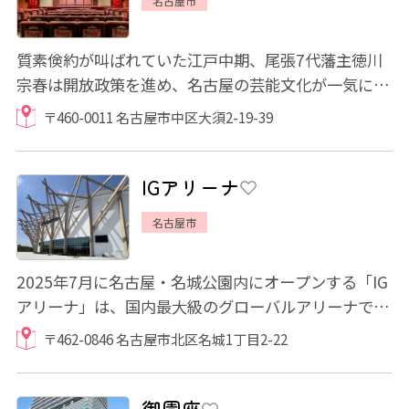
名古屋市
質素倹約が叫ばれていた江戸中期、尾張7代藩主徳川
宗春は開放政策を進め、名古屋の芸能文化が一気に開
花し、大須にも多くの芝居小屋が並んだといわ...
〒460-0011 名古屋市中区大須2-19-39
IGアリーナ
名古屋市
2025年7月に名古屋・名城公園内にオープンする「IG
アリーナ」は、国内最大級のグローバルアリーナで
す。スポーツ観戦から音楽ライブ、国際大会まで...
〒462-0846 名古屋市北区名城1丁目2-22
御園座