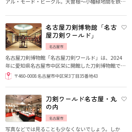
アル・モード・ビークル。大曽根～小幡緑地間を鉄
道、その先の高蔵寺までを名古屋市営バスとして...
名古屋刀剣博物館「名古
屋刀剣ワールド」
名古屋市
名古屋刀剣博物館「名古屋刀剣ワールド」は、2024
年に愛知県名古屋市中区栄に開館した刀剣博物館で
す。 館内では常時約150振の日本刀（刀剣）を展...
〒460-0008 名古屋市中区栄3丁目35番地43
刀剣ワールド名古屋・丸
の内
名古屋市
写真などでは見ることも少なくないでしょう。しか