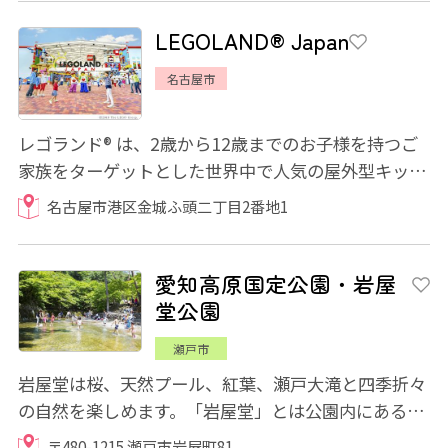
LEGOLAND® Japan
名古屋市
レゴランド® は、2歳から12歳までのお子様を持つご
家族をターゲットとした世界中で人気の屋外型キッズ
テーマパークです。 2017年4月1日に名古...
名古屋市港区金城ふ頭二丁目2番地1
愛知高原国定公園・岩屋
堂公園
瀬戸市
岩屋堂は桜、天然プール、紅葉、瀬戸大滝と四季折々
の自然を楽しめます。「岩屋堂」とは公園内にある名
僧行基に由来する天然石の祠のことで、東海...
〒480-1215 瀬戸市岩屋町81