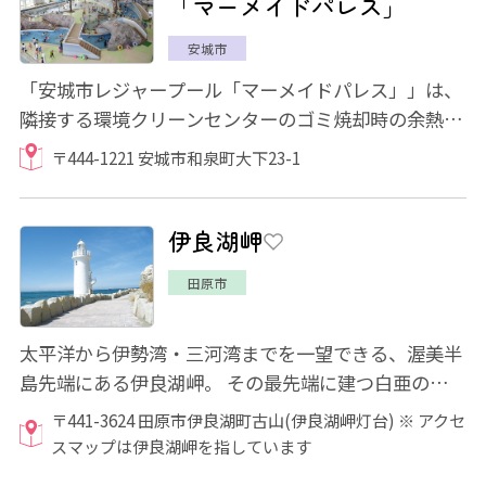
「マーメイドパレス」
安城市
「安城市レジャープール「マーメイドパレス」」は、
隣接する環境クリーンセンターのゴミ焼却時の余熱を
利用したレジャー型温水プールで、年間を通...
〒444-1221 安城市和泉町大下23-1
伊良湖岬
田原市
太平洋から伊勢湾・三河湾までを一望できる、渥美半
島先端にある伊良湖岬。 その最先端に建つ白亜の灯台
は、伊良湖岬のシンボル。三島由紀夫作「...
〒441-3624 田原市伊良湖町古山(伊良湖岬灯台) ※ アクセ
スマップは伊良湖岬を指しています