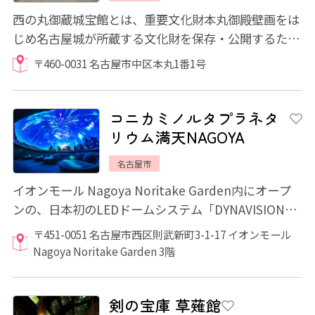
西の丸御蔵城宝館とは、重要文化財本丸御殿壁画をは
じめ名古屋城が所蔵する文化財を保存・公開するた
め、新たに設けられた施設です。 江戸時代、...
〒460-0031 名古屋市中区本丸1番1号
コニカミノルタプラネタ
リウム満天NAGOYA
名古屋市
イオンモール Nagoya Noritake Garden内にオープ
ンの、日本初のLEDドームシステム「DYNAVISION®-
LED」を導入したプラネタリウムドームシアター...
〒451-0051 名古屋市西区則武新町3-1-17 イオンモール
Nagoya Noritake Garden 3階
剣の宝庫 草薙館