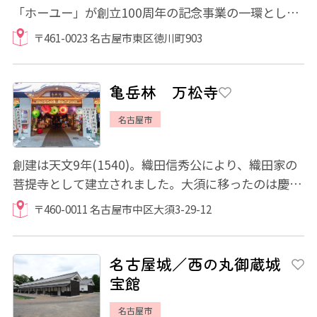
「ホーユー」が創立100周年の記念事業の一環とし
て、日本における髪を染める文化・歴史とそれに携...
〒461-0023 名古屋市東区徳川町903
亀岳林 万松寺
名古屋市
創建は天文9年(1540)。織田信秀公により、織田家の
菩提寺として建立されました。大須に移ったのは慶長
15年(1610)、名古屋城を築く際のこと。信秀公...
〒460-0011 名古屋市中区大須3-29-12
名古屋城／西の丸御蔵城
宝館
名古屋市