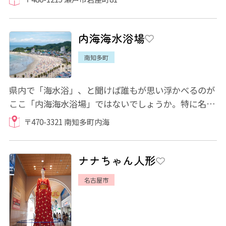
内海海水浴場
南知多町
県内で「海水浴」、と聞けば誰もが思い浮かべるのが
ここ「内海海水浴場」ではないでしょうか。特に名古
屋や尾張エリアの方なら、名鉄内海駅が近く...
〒470-3321 南知多町内海
ナナちゃん人形
名古屋市