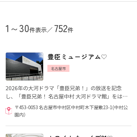
1～30
752
件表示／
件
豊臣ミュージアム
名古屋市
2026年の大河ドラマ「豊臣兄弟！」の放送を記念
し、「豊臣兄弟！ 名古屋中村 大河ドラマ館」をはじ
めとする複合施設「豊臣ミュージアム」がオープ...
〒453-0053 名古屋市中村区中村町木下屋敷23-1(中村公
園内）