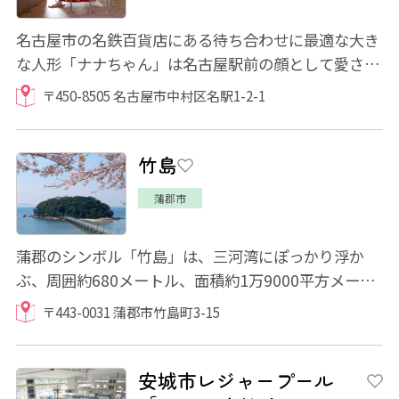
名古屋市の名鉄百貨店にある待ち合わせに最適な大き
な人形「ナナちゃん」は名古屋駅前の顔として愛され
ています。身長はなんと6ｍ10cm。そんなナナ...
〒450-8505 名古屋市中村区名駅1-2-1
竹島
蒲郡市
蒲郡のシンボル「竹島」は、三河湾にぽっかり浮か
ぶ、周囲約680メートル、面積約1万9000平方メート
ルのかわいらしい小島。岸からの距離は約400メー...
〒443-0031 蒲郡市竹島町3-15
安城市レジャープール