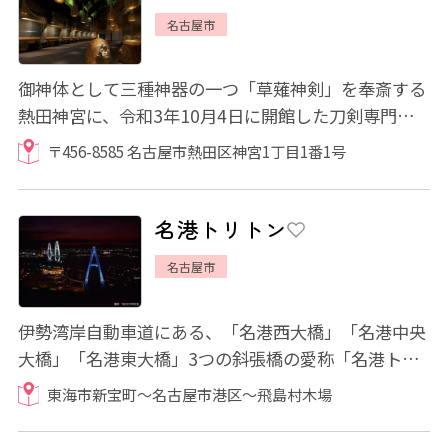
名古屋市
御神体として三種神器の一つ「草薙神剣」を奉斎する
熱田神宮に、令和3年10月4日に開館した刀剣専門の
展示館です。 熱田神宮が所蔵する約450口の刀...
〒456-8585 名古屋市熱田区神宮1丁目1番1号
名港トリトン
名古屋市
伊勢湾岸自動車道にある、「名港西大橋」「名港中央
大橋」「名港東大橋」3つの斜張橋の愛称「名港トリ
トン」。 3つの大橋は西より赤、白、青のト...
東海市新宝町～名古屋市港区～飛島村木場