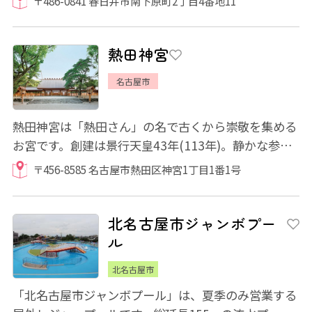
〒486-0841 春日井市南下原町2丁目4番地11
熱田神宮
名古屋市
熱田神宮は「熱田さん」の名で古くから崇敬を集める
お宮です。創建は景行天皇43年(113年)。静かな参道
を拝殿目指して歩くだけで、身が清められるよ...
〒456-8585 名古屋市熱田区神宮1丁目1番1号
北名古屋市ジャンボプー
ル
北名古屋市
「北名古屋市ジャンボプール」は、夏季のみ営業する