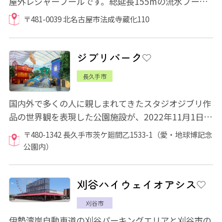
屋外レジャープールです。総延長155mの流水プール
や全長56mスライダーを備えたスライダープール...
〒481-0039 北名古屋市法成寺蔵化110
ジブリパーク
長久手市
国内外で多くの人に親しまれてきたスタジオジブリ作
品の世界観を表現した公園施設が、2022年11月1日
「愛・地球博記念公園（モリコロパーク）」内に...
〒480-1342 長久手市茨ケ廻間乙1533-1（愛・地球博記念
公園内）
刈谷ハイウェイオアシス
刈谷市
伊勢湾岸自動車道の刈谷パーキングエリアと刈谷市の