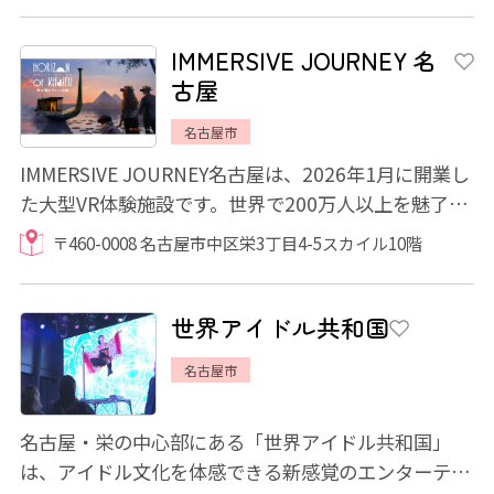
IMMERSIVE JOURNEY 名
古屋
名古屋市
IMMERSIVE JOURNEY名古屋は、2026年1月に開業し
た大型VR体験施設です。世界で200万人以上を魅了
し、横浜でも話題となった大人気XR作品が楽しめま
〒460-0008 名古屋市中区栄3丁目4-5スカイル10階
す...
世界アイドル共和国
名古屋市
名古屋・栄の中心部にある「世界アイドル共和国」
は、アイドル文化を体感できる新感覚のエンターテイ