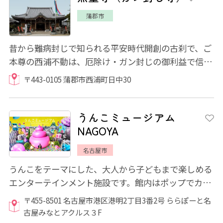
蒲郡市
昔から難病封じで知られる平安時代開創の古刹で、ご
本尊の西浦不動は、厄除け・ガン封じの御利益で信仰
され全国から参拝者が集まっています。境内...
〒443-0105 蒲郡市西浦町日中30
うんこミュージアム
NAGOYA
名古屋市
うんこをテーマにした、大人から子どもまで楽しめる
エンターテインメント施設です。館内はポップでカラ
フルなうんこがあふれる空間で名古屋限定の...
〒455-8501 名古屋市港区港明2丁目3番2号 ららぽーと名
古屋みなとアクルス３F