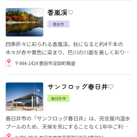
香嵐渓
豊田市
四季折々に彩られる香嵐渓。秋になると約4千本の
木々が赤や黄色に染まり、巴川の川面を美しく彩りま
す。11月1日から30日までは「香嵐渓もみじまつ...
〒444-2424 豊田市足助町飯盛
サンフロッグ春日井
春日井市
春日井市の「サンフロッグ春日井」は、完全屋内温水
プールのため、天候を気にすることなく1年中ご利用
いただけるプールです。 流水プールや大小異...