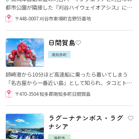
都市公園が隣接した『刈谷ハイウェイオアシス』に
は、人気店舗が軒を連ねる充実のフードコート...
〒448-0007 刈谷市東境町吉野55番地
日間賀島
南知多町
師崎港から10分ほど高速船に乗ったら着いてしまう
「名古屋から一番近い島」として知られ、タコとトラ
フグの名産地として親しまれています。 島内...
〒470-3504 知多郡南知多町日間賀島
ラグーナテンボス・ラグ
ナシア
蒲郡市