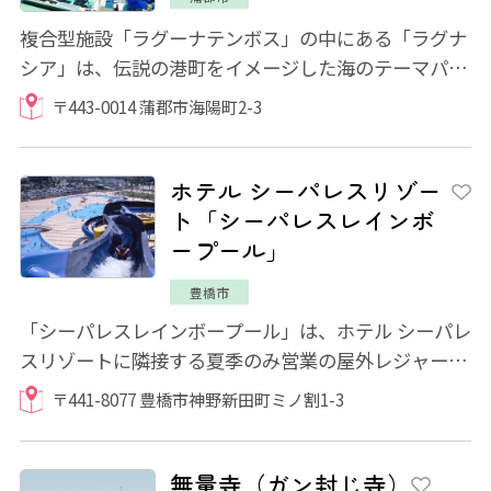
複合型施設「ラグーナテンボス」の中にある「ラグナ
シア」は、伝説の港町をイメージした海のテーマパー
ク。1年を通じてアトラクションやエンターテ...
〒443-0014 蒲郡市海陽町2-3
ホテル シーパレスリゾー
ト「シーパレスレインボ
ープール」
豊橋市
「シーパレスレインボープール」は、ホテル シーパレ
スリゾートに隣接する夏季のみ営業の屋外レジャープ
ールです。広々としたスペースに、ウォータ...
〒441-8077 豊橋市神野新田町ミノ割1-3
無量寺（ガン封じ寺）