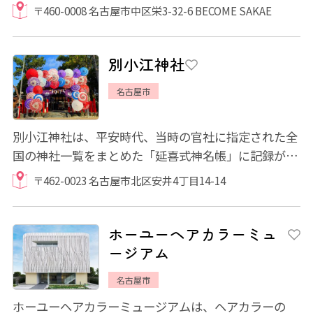
ンメントスポットです。 見るだけでなく、自...
〒460-0008 名古屋市中区栄3-32-6 BECOME SAKAE
別小江神社
名古屋市
別小江神社は、平安時代、当時の官社に指定された全
国の神社一覧をまとめた「延喜式神名帳」に記録が残
る式内宮で、織田・豊臣・徳川公の崇敬も厚...
〒462-0023 名古屋市北区安井4丁目14-14
ホーユーヘアカラーミュ
ージアム
名古屋市
ホーユーヘアカラーミュージアムは、ヘアカラーの