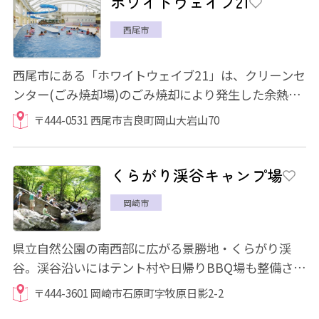
ホワイトウェイブ21
西尾市
西尾市にある「ホワイトウェイブ21」は、クリーンセ
ンター(ごみ焼却場)のごみ焼却により発生した余熱を
利用した温水プールなので、1年を通して楽し...
〒444-0531 西尾市吉良町岡山大岩山70
くらがり渓谷キャンプ場
岡崎市
県立自然公園の南西部に広がる景勝地・くらがり渓
谷。渓谷沿いにはテント村や日帰りBBQ場も整備され
ており、マス釣りやマスつかみも楽しむことがで...
〒444-3601 岡崎市石原町字牧原日影2-2