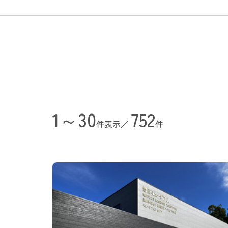
1～30
752
件表示／
件