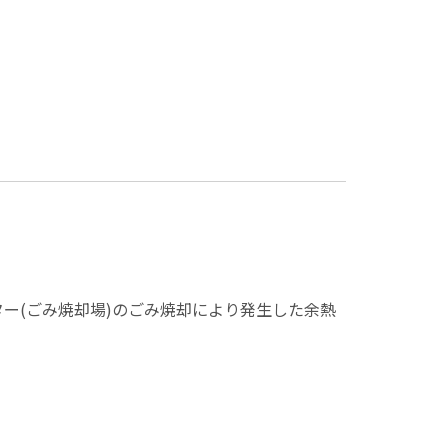
）
ー(ごみ焼却場)のごみ焼却により発生した余熱