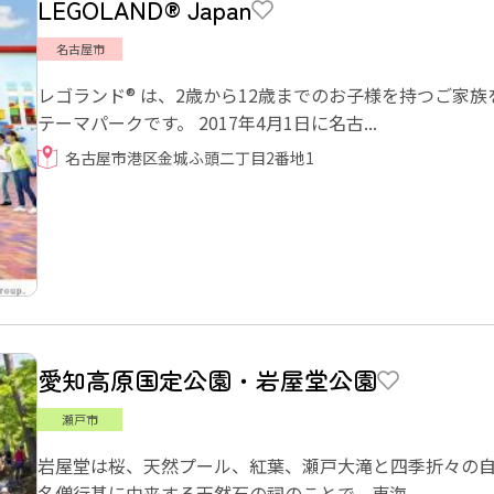
LEGOLAND® Japan
名古屋市
レゴランド® は、2歳から12歳までのお子様を持つご家
テーマパークです。 2017年4月1日に名古...
名古屋市港区金城ふ頭二丁目2番地1
愛知高原国定公園・岩屋堂公園
瀬戸市
岩屋堂は桜、天然プール、紅葉、瀬戸大滝と四季折々の
名僧行基に由来する天然石の祠のことで、東海...