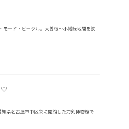
・モード・ビークル。大曽根～小幡緑地間を鉄
」
に愛知県名古屋市中区栄に開館した刀剣博物館で