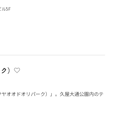
ビル5F
ーク）
rk（ヒサヤオオドオリパーク）」。久屋大通公園内のテ