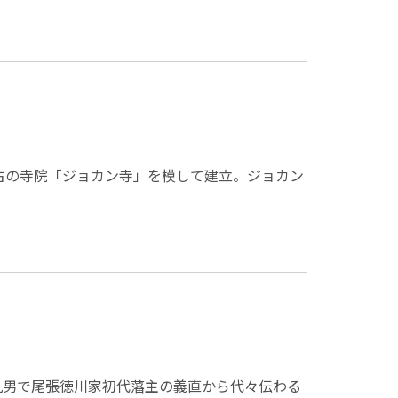
最古の寺院「ジョカン寺」を模して建立。ジョカン
、九男で尾張徳川家初代藩主の義直から代々伝わる