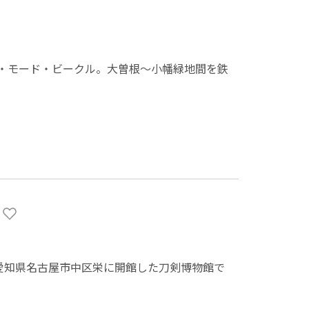
・モード・ビークル。大曽根～小幡緑地間を鉄
」
に愛知県名古屋市中区栄に開館した刀剣博物館で