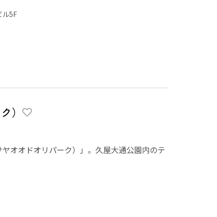
ビル5F
ーク）
rk（ヒサヤオオドオリパーク）」。久屋大通公園内のテ