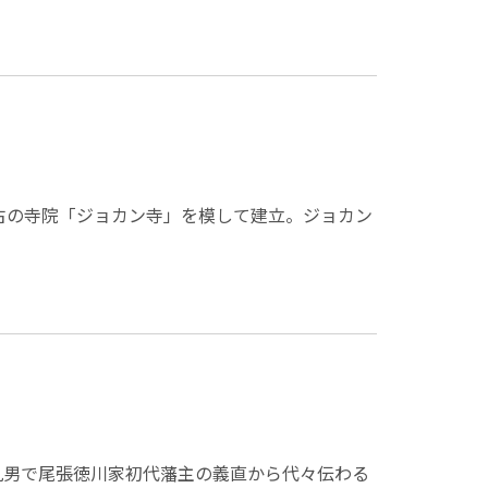
最古の寺院「ジョカン寺」を模して建立。ジョカン
、九男で尾張徳川家初代藩主の義直から代々伝わる