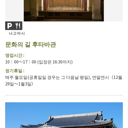
나고야시
문화의 길 후타바관
영업시간 :
10：00～17：00 (입장은 16:30까지)
정기휴일 :
매주 월요일(공휴일일 경우는 그 다음날 평일), 연말연시（12월
29일～1월3일）