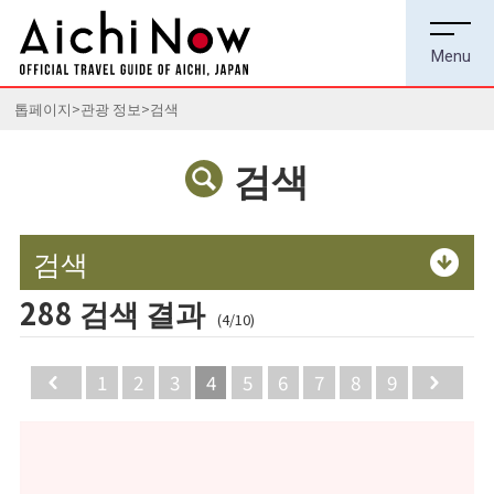
톱페이지
관광 정보
검색
검색
검색
288 검색 결과
(4/10)
Back
1
2
3
4
5
6
7
8
9
Ne