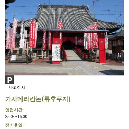
나고야시
가사데라칸논(류후쿠지)
영업시간 :
8:00～16:00
정기휴일 :