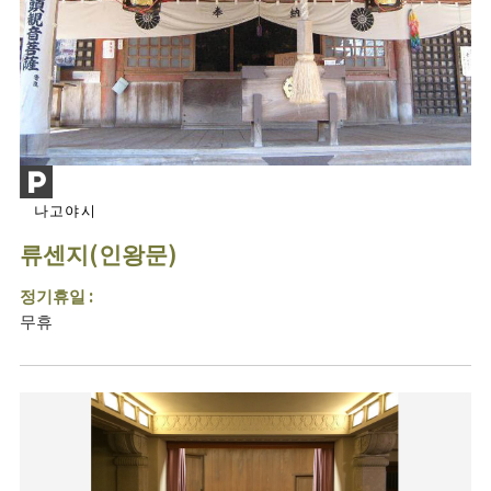
나고야시
류센지(인왕문)
정기휴일 :
무휴