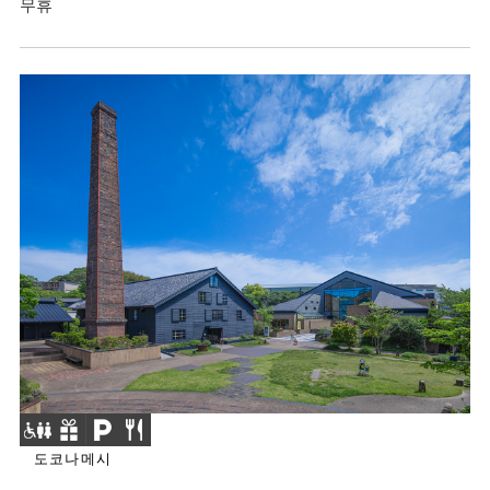
무휴
도코나메시