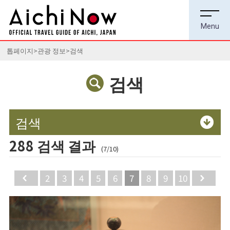
톱페이지
관광 정보
검색
검색
검색
288 검색 결과
(7/10)
Back
2
3
4
5
6
7
8
9
10
Ne