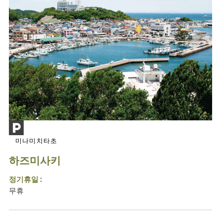
미나미치타초
하즈미사키
정기휴일 :
무휴