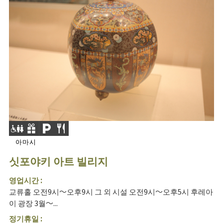
아마시
싯포야키 아트 빌리지
영업시간 :
교류홀 오전9시～오후9시 그 외 시설 오전9시～오후5시 후레아
이 광장 3월～...
정기휴일 :