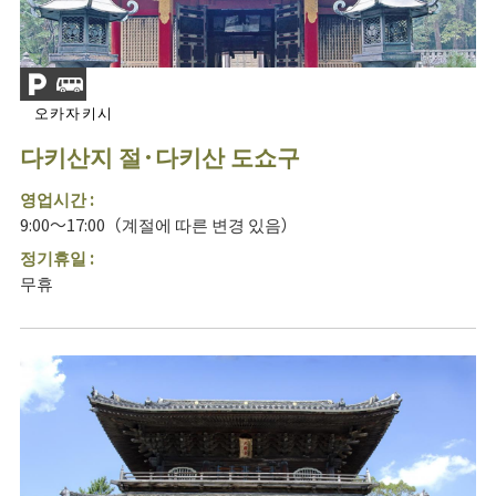
오카자키시
다키산지 절·다키산 도쇼구
영업시간 :
9:00～17:00（계절에 따른 변경 있음）
정기휴일 :
무휴