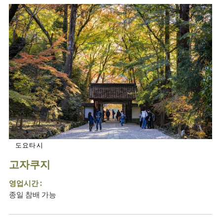
도요타시
고자쿠지
영업시간 :
종일 참배 가능