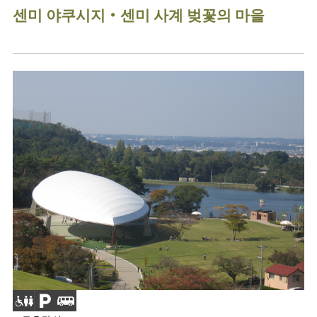
센미 야쿠시지・센미 사계 벚꽃의 마을