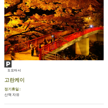
도요타시
고란케이
정기휴일 :
산책 자유