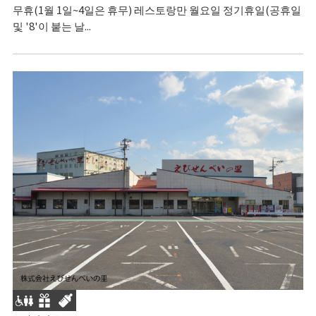
무휴(1월 1일~4일은 휴무) 레스토랑만 월요일 정기휴일(공휴일
및 '8'이 붙는 날...