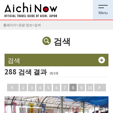
톱페이지
관광 정보
검색
검색
검색
288 검색 결과
(8/10)
Back
2
3
4
5
6
7
8
9
10
Ne