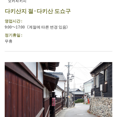
오카자키시
다키산지 절·다키산 도쇼구
영업시간 :
9:00～17:00（계절에 따른 변경 있음）
정기휴일 :
무휴