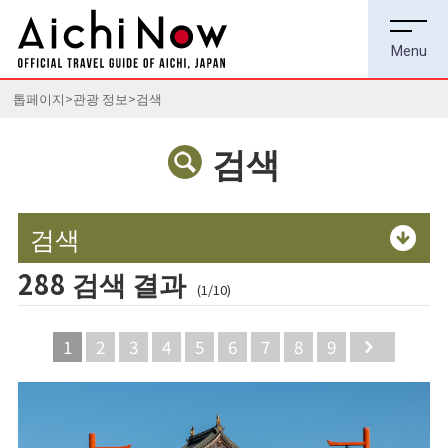
톱페이지
관광 정보
검색
검색
검색
288 검색 결과
(1/10)
1
2
3
4
5
6
7
8
9
Next