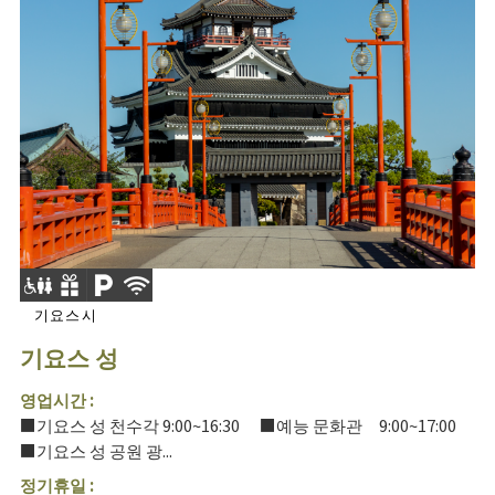
기요스시
기요스 성
영업시간 :
■기요스 성 천수각 9:00~16:30 ■예능 문화관 9:00~17:00
■기요스 성 공원 광...
정기휴일 :