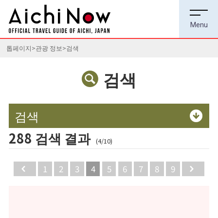
톱페이지
관광 정보
검색
검색
검색
288 검색 결과
(4/10)
Back
1
2
3
4
5
6
7
8
9
Ne