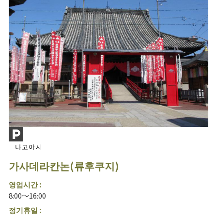
나고야시
가사데라칸논(류후쿠지)
영업시간 :
8:00～16:00
정기휴일 :