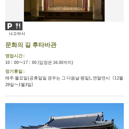
나고야시
문화의 길 후타바관
영업시간 :
10：00～17：00 (입장은 16:30까지)
정기휴일 :
매주 월요일(공휴일일 경우는 그 다음날 평일), 연말연시（12월
29일～1월3일）