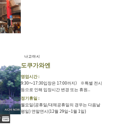
나고야시
도쿠가와엔
영업시간 :
9:30～17:30입장은 17:00까지） ※특별 전시
등으로 인해 입장시간 변경 또는 휴원...
정기휴일 :
월요일(공휴일/대체공휴일의 경우는 다음날
평일) 연말연시(12월 29일~1월 1일)