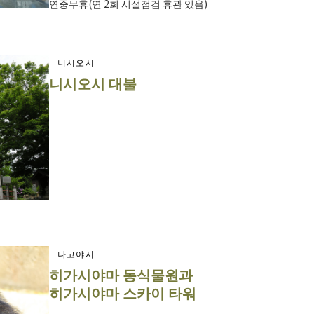
연중무휴(연 2회 시설점검 휴관 있음)
니시오시
니시오시 대불
나고야시
히가시야마 동식물원과
히가시야마 스카이 타워