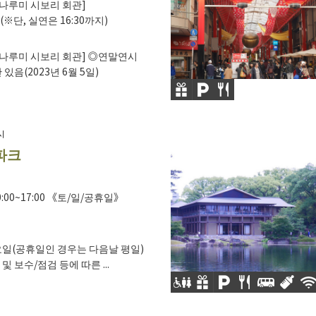
나루미 시보리 회관]
00(※단, 실연은 16:30까지)
나루미 시보리 회관] ◎연말연시
있음(2023년 6월 5일)
시
파크
00~17:00 《토/일/공휴일》
일(공휴일인 경우는 다음날 평일)
 보수/점검 등에 따른 ...