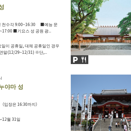
성
천수각 9:00~16:30 ■예능 문
17:00 ■기요스 성 공원 광...
일이 공휴일, 대체 공휴일인 경우
말(12/29~12/31) ※단,...
시
누야마 성
:00（입장은 16:30까지）
～12월 31일