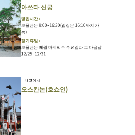
아쓰타 신궁
영업시간 :
보물관은 9:00~16:30(입장은 16:10까지 가
능)
정기휴일 :
보물관은 매월 마지막주 수요일과 그 다음날
12/25~12/31
나고야시
오스칸논(호쇼인)