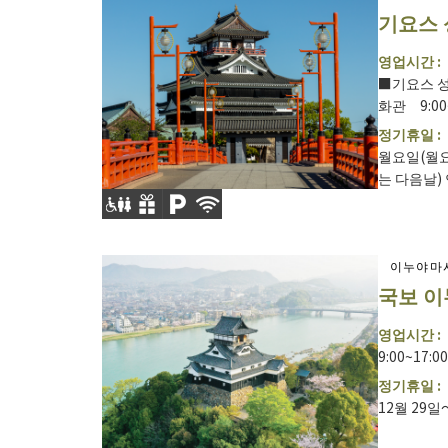
기요스 
영업시간 :
■기요스 성 
화관 9:00~
정기휴일 :
월요일(월요
는 다음날) 연
이누야마
국보 이
영업시간 :
9:00~17
정기휴일 :
12월 29일