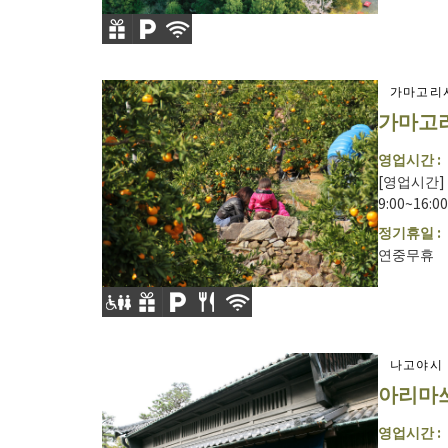
가마고리
가마고리
영업시간 :
[영업시간] 
9:00~16:
정기휴일 :
연중무휴
나고야시
아리마
영업시간 :