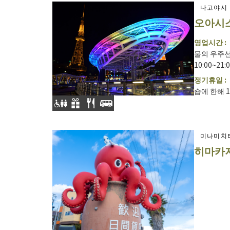
나고야시
오아시스
영업시간 :
물의 우주선
10:00~21:
정기휴일 :
숍에 한해 1
미나미치
히마카