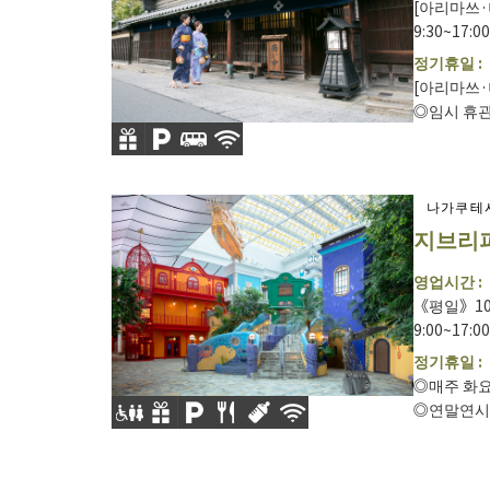
[아리마쓰·
9:30~17:
정기휴일 :
[아리마쓰·
◎임시 휴관 
나가쿠테
지브리
영업시간 :
《평일》10:
9:00~17:00
정기휴일 :
◎매주 화요
◎연말연시 및