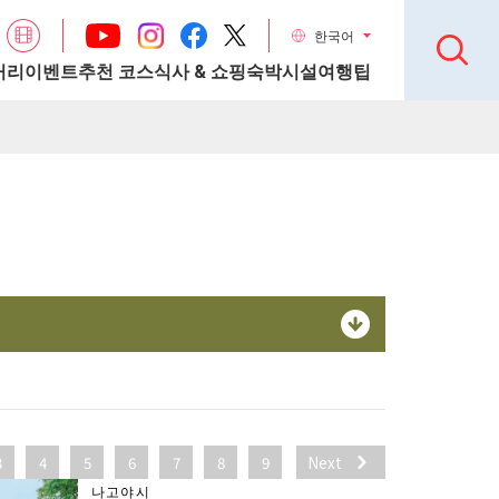
한국어
거리
이벤트
추천 코스
식사 & 쇼핑
숙박시설
여행팁
3
4
5
6
7
8
9
Next
나고야시