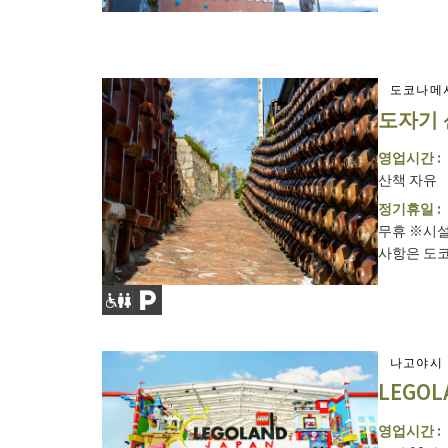
도코나메
도자기
영업시간 :
산책 자유
정기휴일 :
무휴 ※시설
사항은 도코나
나고야시
LEGOL
영업시간 :