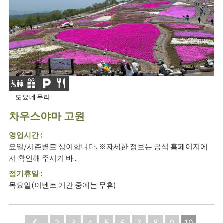
도요네무라
차우스야마 고원
영업시간 :
요일/시즌별로 상이합니다. ※자세한 정보는 공식 홈페이지에
서 확인해 주시기 바...
정기휴일 :
목요일(이벤트 기간 중에는 무휴)
Back
2
3
4
5
6
7
8
9
10