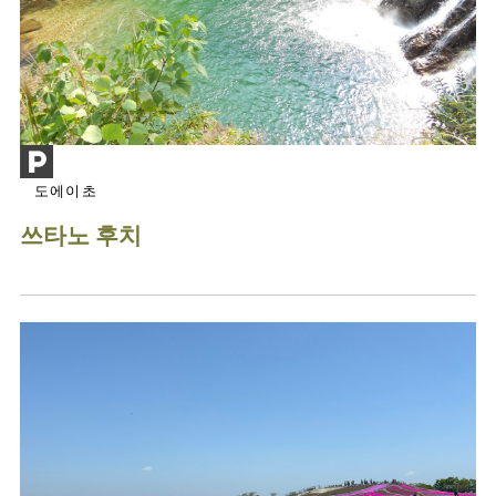
도에이초
쓰타노 후치