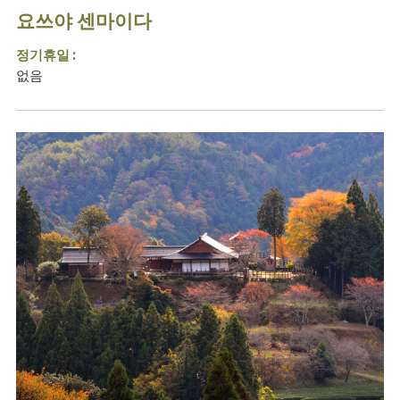
요쓰야 센마이다
정기휴일 :
없음