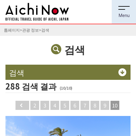
톱페이지
관광 정보
검색
검색
검색
288 검색 결과
(10/10)
Back
2
3
4
5
6
7
8
9
10