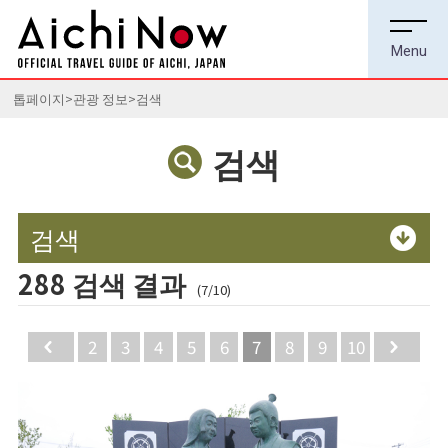
톱페이지
관광 정보
검색
검색
검색
288 검색 결과
(7/10)
Back
2
3
4
5
6
7
8
9
10
Ne