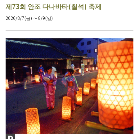
제73회 안조 다나바타(칠석) 축제
2026/8/7(금) ～ 8/9(일)