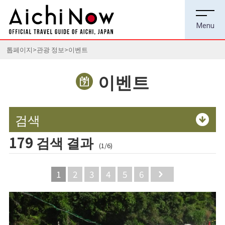
톱페이지
관광 정보
이벤트
이벤트
검색
179 검색 결과
(1/6)
1
2
3
4
5
6
Next