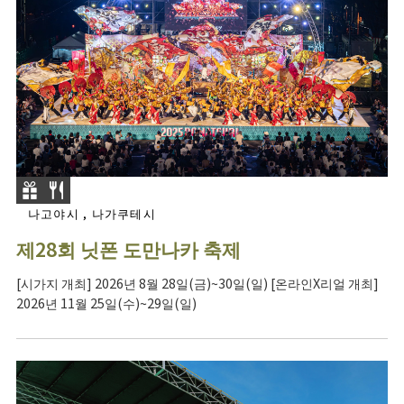
나고야시 , 나가쿠테시
제28회 닛폰 도만나카 축제
[시가지 개최] 2026년 8월 28일(금)~30일(일) [온라인X리얼 개최]
2026년 11월 25일(수)~29일(일)