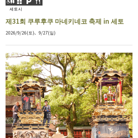
세토시
제31회 쿠루후쿠 마네키네코 축제 in 세토
2026/9/26(토)、9/27(일)