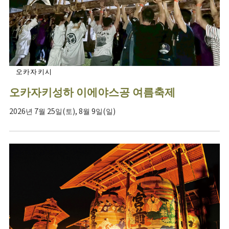
오카자키시
오카자키성하 이에야스공 여름축제
2026년 7월 25일(토), 8월 9일(일)