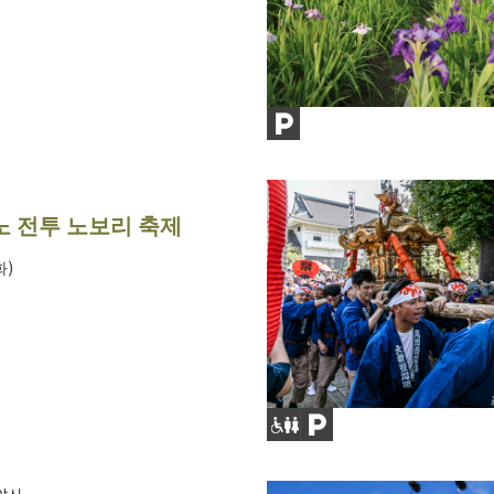
 전투 노보리 축제
화)
야시