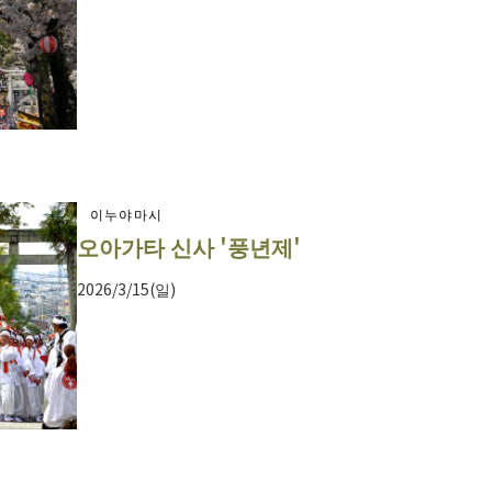
이누야마시
오아가타 신사 '풍년제'
2026/3/15(일)