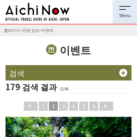
톱페이지
관광 정보
이벤트
이벤트
검색
179 검색 결과
(2/6)
Back
1
2
3
4
5
6
Next