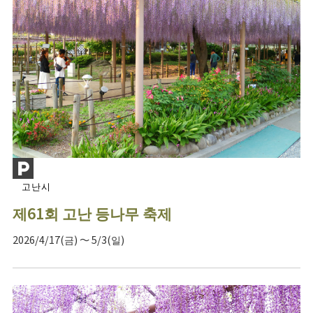
고난시
제61회 고난 등나무 축제
2026/4/17(금) ～ 5/3(일)