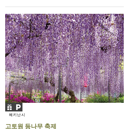
헤키난시
고토원 등나무 축제