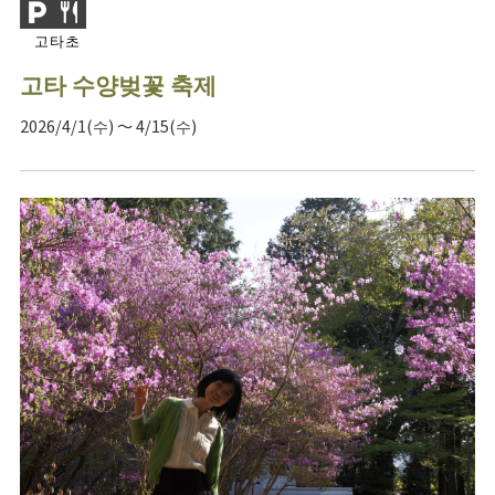
고타초
고타 수양벚꽃 축제
2026/4/1(수) ～ 4/15(수)