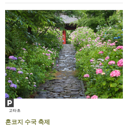
고타초
혼코지 수국 축제