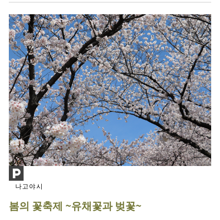
나고야시
봄의 꽃축제 ~유채꽃과 벚꽃~