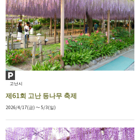
고난시
제61회 고난 등나무 축제
2026/4/17(금) ～ 5/3(일)