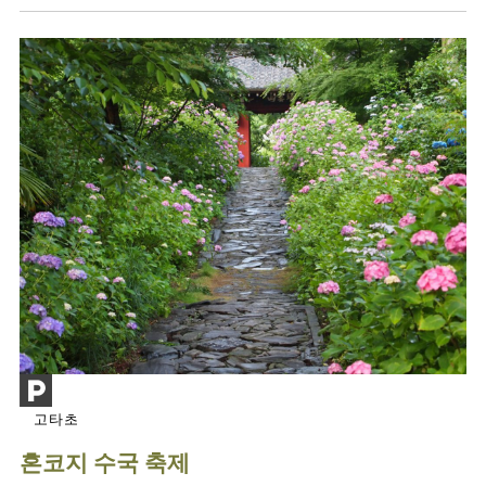
고타초
혼코지 수국 축제