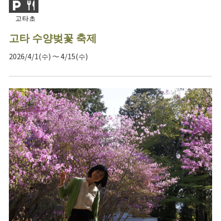
고타초
고타 수양벚꽃 축제
2026/4/1(수) ～ 4/15(수)