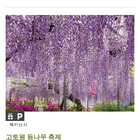
헤키난시
고토원 등나무 축제