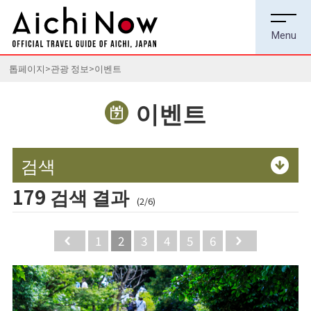
톱페이지
관광 정보
이벤트
이벤트
검색
179 검색 결과
(2/6)
Back
1
2
3
4
5
6
Next