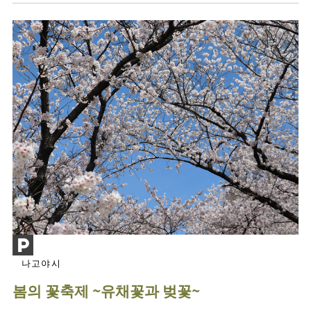
나고야시
봄의 꽃축제 ~유채꽃과 벚꽃~