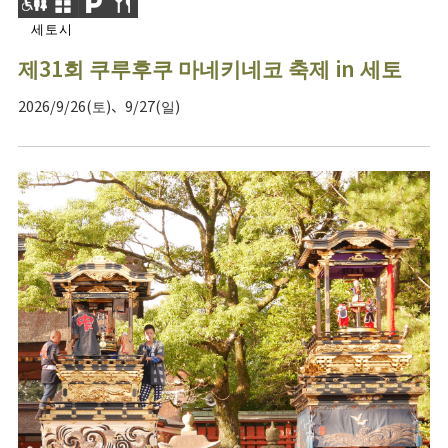
세토시
제31회 쿠루후쿠 마네키네코 축제 in 세토
2026/9/26(토)、9/27(일)