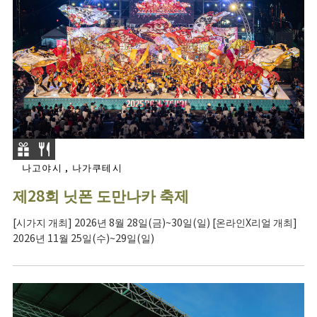
나고야시 , 나가쿠테시
제28회 닛폰 도만나카 축제
[시가지 개최] 2026년 8월 28일(금)~30일(일) [온라인X리얼 개최]
2026년 11월 25일(수)~29일(일)