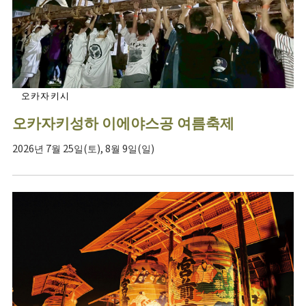
오카자키시
오카자키성하 이에야스공 여름축제
2026년 7월 25일(토), 8월 9일(일)