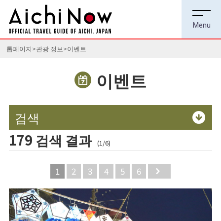
톱페이지
관광 정보
이벤트
이벤트
검색
179 검색 결과
(1/6)
1
2
3
4
5
6
Next