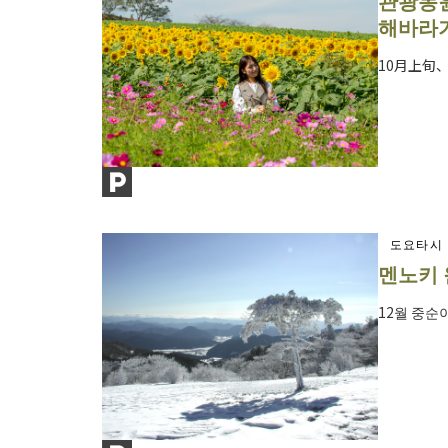
관광농원
해바라
10月上旬
도요타시
멘노키 
12월 중순