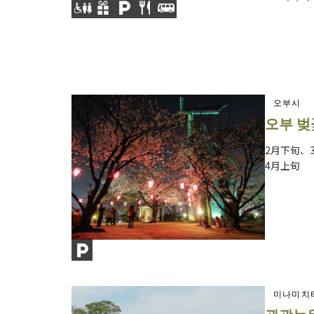
오부시
오부 벚
2月下旬、
4月上旬
미나미치