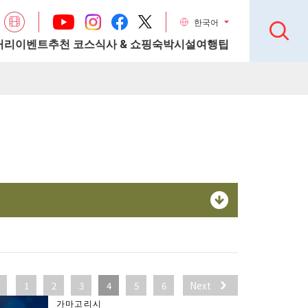
한국어
거리
이벤트
추천 코스
식사 & 쇼핑
숙박시설
여행팁
1
2
3
4
5
6
Next
가마고리시