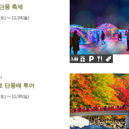
단풍 축제
(토) ～ 11/24(월)
시
 단풍배 투어
(토) ～ 11/30(일)