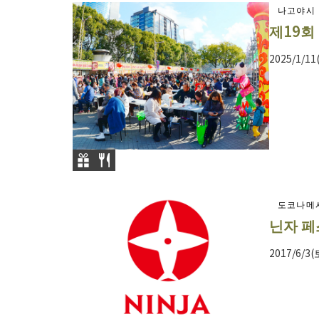
나고야시
제19회
2025/1/11
도코나메
닌자 페
2017/6/3(