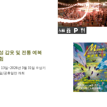
성 갑옷 및 전통 예복
험
월 13일~2026년 3월 31일 ※상기
/일/공휴일만 개최