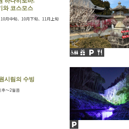
 하나히로바:
기와 코스모스
、10月中旬、10月下旬、11月上旬
원시림의 수빙
이후～2월쯤