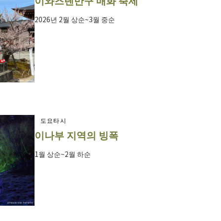
이와즈텐만구 매화 축제
2026년 2월 상순~3월 중순
도요타시
이나부 지역의 빙폭
1월 상순~2월 하순