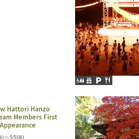
w Hattori Hanzo
Team Members First
 Appearance
목) ～ 5/5(목)